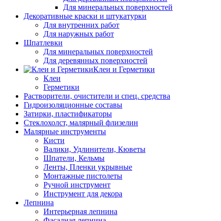
Для минеральных поверхностей
Декоративные краски и штукатурки
Для внутренних работ
Для наружных работ
Шпатлевки
Для минеральных поверхностей
Для деревянных поверхностей
Клеи и Герметики
Клеи
Герметики
Растворители, очистители и спец. средства
Гидроизоляционные составы
Затирки, пластификаторы
Стеклохолст, малярный флизелин
Малярные инструменты
Кисти
Валики, Удлинители, Кюветы
Шпатели, Кельмы
Ленты, Пленки укрывные
Монтажные пистолеты
Ручной инструмент
Инструмент для декора
Лепнина
Интерьерная лепнина
Фасадная лепнина