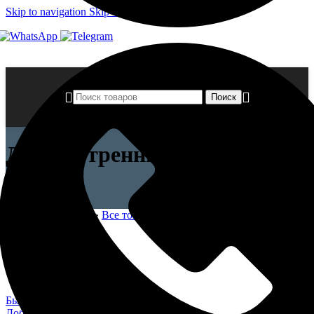
Skip to navigation
Skip to main content
Поиск
Для внутренних и наружных
работ
Главная страница
»
Все товары
»
Масла
»
Для внутренних и
наружных работ
Быстрый просмотр
Добавить в список желаний