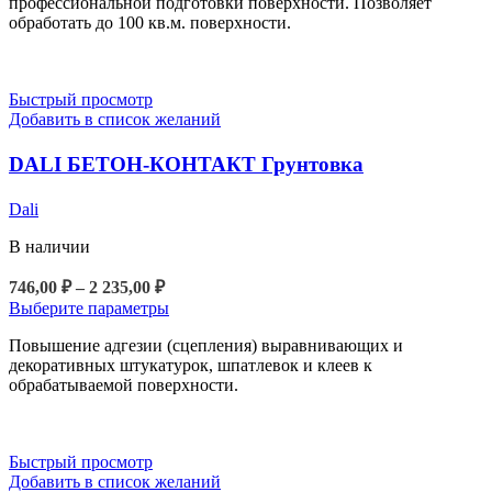
профессиональной подготовки поверхности. Позволяет
обработать до 100 кв.м. поверхности.
Быстрый просмотр
Добавить в список желаний
DALI БЕТОН-КОНТАКТ Грунтовка
Dali
В наличии
Диапазон
746,00
₽
–
2 235,00
₽
цен:
Этот
Выберите параметры
746,00 ₽
товар
Повышение адгезии (сцепления) выравнивающих и
–
имеет
декоративных штукатурок, шпатлевок и клеев к
2
несколько
обрабатываемой поверхности.
вариаций.
235,00 ₽
Опции
можно
выбрать
Быстрый просмотр
на
Добавить в список желаний
странице