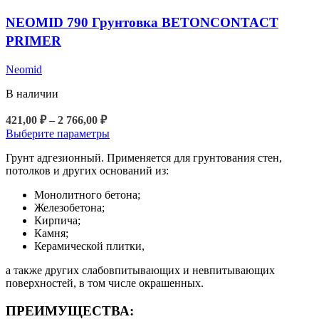
товара.
NEOMID 790 Грунтовка BETONCONTACT
PRIMER
Neomid
В наличии
Диапазон
421,00
₽
–
2 766,00
₽
цен:
Этот
Выберите параметры
421,00 ₽
товар
Грунт адгезионный. Применяется для грунтования стен,
–
имеет
потолков и других оснований из:
2
несколько
вариаций.
766,00 ₽
Монолитного бетона;
Опции
Железобетона;
можно
Кирпича;
выбрать
Камня;
на
Керамической плитки,
странице
товара.
а также других слабовпитывающих и невпитывающих
поверхностей, в том числе окрашенных.
ПРЕИМУЩЕСТВА: