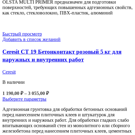
OLSTA MULTI PRIMER предназначен для подготовки
поверхностей, требующих повышенных адгезионных свойств,
как стекло, стекловолокно, ПВХ-пластик, алюминий
Быстрый просмотр
Добавить в список желаний
Ceresit CT 19 Бетонконтакт розовый 5 кг для
наружных и внутренних работ
Ceresit
В наличии
Диапазон
1 190,00
₽
–
3 055,00
₽
цен:
Этот
Выберите параметры
1
товар
Адгезионная грунтовка для обработки бетонных оснований
190,00 ₽
имеет
перед нанесением плиточных клеев и штукатурок для
несколько
–
внутренних и наружных работ. Для обработки гладких слабо
вариаций.
3
впитывающих оснований стен из монолитного или сборного
Опции
055,00 ₽
железобетона перед нанесением плиточных клеев, цементных
можно