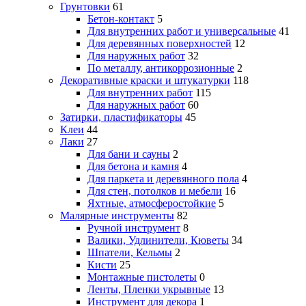
Грунтовки
61
Бетон-контакт
5
Для внутренних работ и универсальные
41
Для деревянных поверхностей
12
Для наружных работ
32
По металлу, антикоррозионные
2
Декоративные краски и штукатурки
118
Для внутренних работ
115
Для наружных работ
60
Затирки, пластификаторы
45
Клеи
44
Лаки
27
Для бани и сауны
2
Для бетона и камня
4
Для паркета и деревянного пола
4
Для стен, потолков и мебели
16
Яхтные, атмосферостойкие
5
Малярные инструменты
82
Ручной инструмент
8
Валики, Удлинители, Кюветы
34
Шпатели, Кельмы
2
Кисти
25
Монтажные пистолеты
0
Ленты, Пленки укрывные
13
Инструмент для декора
1