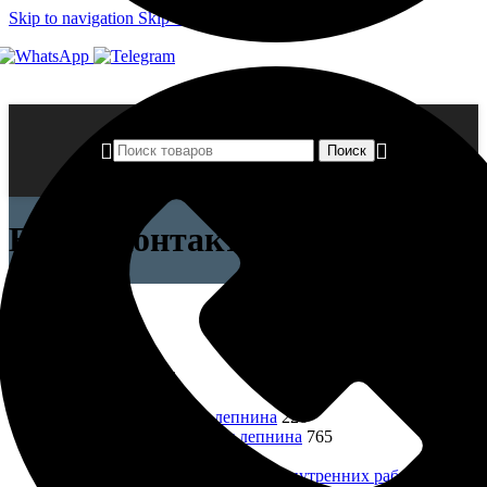
Skip to navigation
Skip to main content
Поиск
Бетон-контакт
Закрыть
Категории товаров
Все товары
1606
Лепнина
991
Фасадная лепнина
226
Интерьерная лепнина
765
Краски
155
Краски, эмали для внутренних работ
117