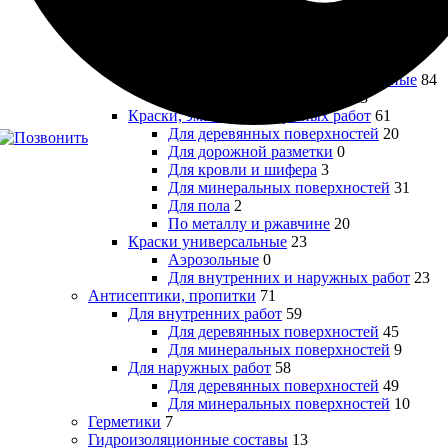
Для кухонь и влажных помещений
16
Для пола
5
Для потолков специализированные
9
Для радиаторов
8
Для стен и потолков универсальные
84
Специального назначения
23
Краски, эмали для наружных работ
61
Для деревянных поверхностей
20
Для дорожной разметки
0
Для кровли и шифера
3
Для минеральных поверхностей
31
Для пола
2
По металлу и ржавчине
20
Краски универсальные
23
Аэрозольные
0
Для внутренних и наружных работ
23
Антисептики, пропитки
71
Для внутренних работ
59
Для деревянных поверхностей
45
Для минеральных поверхностей
9
Для наружных работ
58
Для деревянных поверхностей
49
Для минеральных поверхностей
10
Герметики
7
Гидроизоляционные составы
13