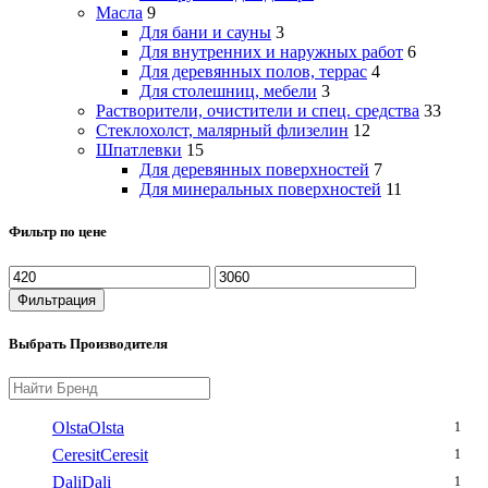
Масла
9
Для бани и сауны
3
Для внутренних и наружных работ
6
Для деревянных полов, террас
4
Для столешниц, мебели
3
Растворители, очистители и спец. средства
33
Стеклохолст, малярный флизелин
12
Шпатлевки
15
Для деревянных поверхностей
7
Для минеральных поверхностей
11
Фильтр по цене
Минимальная
Максимальная
цена
цена
Фильтрация
Выбрать Производителя
Olsta
Olsta
1
Ceresit
Ceresit
1
Dali
Dali
1