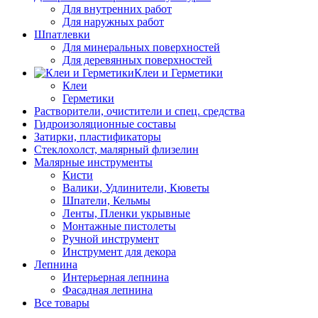
Для внутренних работ
Для наружных работ
Шпатлевки
Для минеральных поверхностей
Для деревянных поверхностей
Клеи и Герметики
Клеи
Герметики
Растворители, очистители и спец. средства
Гидроизоляционные составы
Затирки, пластификаторы
Стеклохолст, малярный флизелин
Малярные инструменты
Кисти
Валики, Удлинители, Кюветы
Шпатели, Кельмы
Ленты, Пленки укрывные
Монтажные пистолеты
Ручной инструмент
Инструмент для декора
Лепнина
Интерьерная лепнина
Фасадная лепнина
Все товары