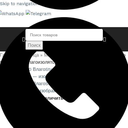
Skip to navigation
Skip to main content
Поиск
Главная страница
»
Магазин
»
NEOMID 710 ВлагоStop Bio
Proff Грунт-влагоизолятор, концентрат 1:9
Нажмите, чтобы увеличить