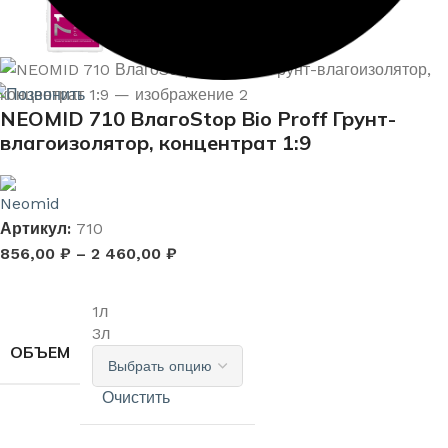
NEOMID 710 ВлагоStop Bio Proff Грунт-
влагоизолятор, концентрат 1:9
Артикул:
710
856,00
₽
–
2 460,00
₽
1л
3л
ОБЪЕМ
Очистить