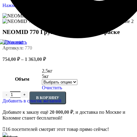
Нажмите, чтобы увеличить
NEOMID 770 Грунтовка по старой краске
Артикул:
770
Диапазон
754,00
₽
–
1 363,00
₽
цен:
754,00 ₽
2,5кг
–
5кг
Объем
1
Очистить
363,00 ₽
Количество товара NEOMID 770 Грунтовка по старой краске
В КОРЗИНУ
Добавить в список желаний
Добавьте к заказу ещё
20 000,00
₽
, и доставка по Москве и
Коломне станет бесплатной!
16
посетителей смотрят этот товар прямо сейчас!