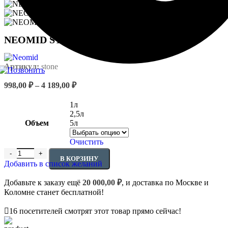
NEOMID STONE Лак для камня
Артикул:
stone
Диапазон
998,00
₽
–
4 189,00
₽
цен:
998,00 ₽
1л
–
2,5л
4
Объем
5л
189,00 ₽
Очистить
Количество товара NEOMID STONE Лак для камня
В КОРЗИНУ
Добавить в список желаний
Добавьте к заказу ещё
20 000,00
₽
, и доставка по Москве и
Коломне станет бесплатной!
16
посетителей смотрят этот товар прямо сейчас!