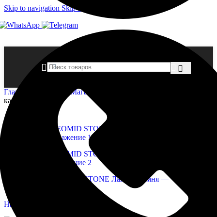
Skip to navigation
Skip to main content
Главная страница
»
Магазин
»
NEOMID STONE Лак для
камня
Нажмите, чтобы увеличить