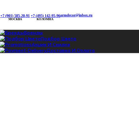
armdecor@inbox.ru
+7 (901) 585-20-91
+7 (495) 142-95-96
МОСКВА
КОЛОМНА
Бренды
Подбор Цвета
Акции И Скидки
Доставка И Оплата