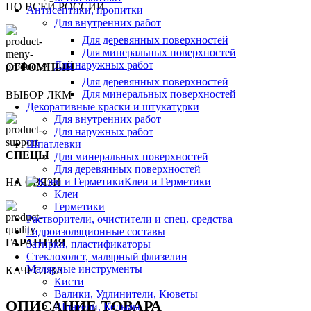
ПО ВСЕЙ РОССИИ
Антисептики, пропитки
Для внутренних работ
Для деревянных поверхностей
Для минеральных поверхностей
Для наружных работ
ОГРОМНЫЙ
Для деревянных поверхностей
Для минеральных поверхностей
ВЫБОР ЛКМ
Декоративные краски и штукатурки
Для внутренних работ
Для наружных работ
Шпатлевки
СПЕЦЫ
Для минеральных поверхностей
Для деревянных поверхностей
Клеи и Герметики
НА СВЯЗИ
Клеи
Герметики
Растворители, очистители и спец. средства
Гидроизоляционные составы
ГАРАНТИЯ
Затирки, пластификаторы
Стеклохолст, малярный флизелин
Малярные инструменты
КАЧЕСТВА
Кисти
Валики, Удлинители, Кюветы
ОПИСАНИЕ ТОВАРА
Шпатели, Кельмы