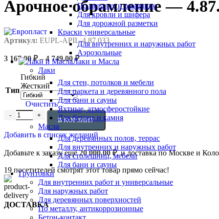
Арочное обрамление — 4.87
По металлу и ржавчине
Для кровли и шифера
Для дорожной разметки
Краски универсальные
Артикул:
EUPL-APIL-4.87.033
Для внутренних и наружных работ
Аэрозольные
Диапазон
3 167,00
₽
–
4 749,00
₽
Лаки и Масла
цен:
Лаки
3
Гибкий
Для стен, потолков и мебели
167,00 ₽
Жесткий
Тип
Для паркета и деревянного пола
–
Для бани и сауны
4
Очистить
Яхтные, атмосферостойкие
749,00 ₽
Количество товара Арочное обрамление - 4.87.033
Для бетона и камня
В КОРЗИНУ
Масла
Добавить в список желаний
Для деревянных полов, террас
Для внутренних и наружных работ
Добавьте к заказу ещё
20 000,00
₽
, и доставка по Москве и Кол
Для столешниц, мебели
Для бани и сауны
19
посетителей смотрят этот товар прямо сейчас!
Грунтовки
Для внутренних работ и универсальные
Для наружных работ
Для деревянных поверхностей
ДОСТАВКА
По металлу, антикоррозионные
Бетон-контакт