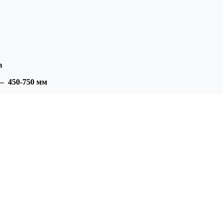
в
 —
450-750 мм