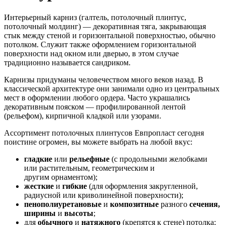
Интерьерный карниз (галтель, потолочный плинтус,
потолочный молдинг) — декоративная тяга, закрывающая
стык между стеной и горизонтальной поверхностью, обычно
потолком. Служит также оформлением горизонтальной
поверхности над окном или дверью, в этом случае
традиционно называется сандриком.
Карнизы придуманы человечеством много веков назад. В
классической архитектуре они занимали одно из центральных
мест в оформлении любого ордера. Часто украшались
декоративным пояском — профилированной лентой
(рельефом), кирпичной кладкой или узорами.
Ассортимент потолочных плинтусов Евпропласт сегодня
поистине огромен, вы можете выбрать на любой вкус:
гладкие
или
рельефные
(с продольными желобками
или растительным, геометрическим и
другим орнаментом);
жесткие
и
гибкие
(для оформления закругленной,
радиусной или криволинейной поверхности);
пенополиуретановые
и
композитные
разного
сечения,
ширины
и
высоты
;
для
обычного
и
натяжного
(крепятся к стене) потолка;