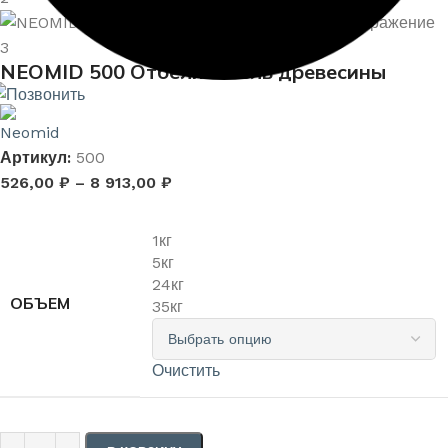
NEOMID 500 Отбеливатель древесины
Артикул:
500
526,00
₽
–
8 913,00
₽
1кг
5кг
24кг
ОБЪЕМ
35кг
Очистить