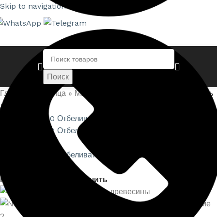
Skip to navigation
Skip to main content
Поиск
Главная страница
»
Магазин
»
NEOMID 500 Отбеливатель
древесины
Нажмите, чтобы увеличить