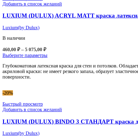
Добавить в список желаний
выбрать
на
LUXIUM (DULUX) ACRYL MATT краска латексная 
странице
товара.
Luxium(by Dulux)
В наличии
Диапазон
460,00
₽
–
5 075,00
₽
цен:
Этот
Выберите параметры
460,00 ₽
товар
Глубокоматовая латексная краска для стен и потолков. Облада
–
имеет
акриловой краски: не имеет резкого запаха, образует эластичн
5
несколько
поверхности.
вариаций.
075,00 ₽
Опции
можно
-20%
выбрать
на
Быстрый просмотр
странице
Добавить в список желаний
товара.
LUXIUM (DULUX) BINDO 3 СТАНДАРТ краска для
Luxium(by Dulux)