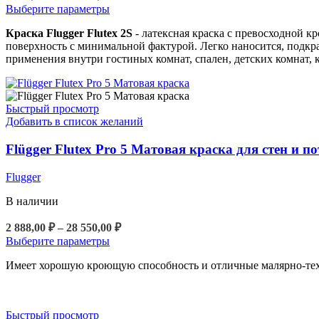
цен:
Этот
Выберите параметры
2
товар
Краска Flugger Flutex 2S
900,00 ₽
- латексная краска с превосходной 
имеет
поверхность с минимальной фактурой. Легко наносится, подкраш
несколько
–
применения внутри гостиных комнат, спален, детских комнат, к
вариаций.
24
Опции
900,00 ₽
можно
выбрать
Быстрый просмотр
на
Добавить в список желаний
странице
товара.
Flügger Flutex Pro 5 Матовая краска для стен и п
Flugger
В наличии
Диапазон
2 888,00
₽
–
28 550,00
₽
цен:
Этот
Выберите параметры
2
товар
Имеет хорошую кроющую способность и отличные малярно-техн
888,00 ₽
имеет
несколько
–
вариаций.
28
Опции
550,00 ₽
Быстрый просмотр
можно