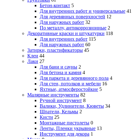
Бетон-контакт
5
Для внутренних работ и универсальные
41
Для деревянных поверхностей
12
Для наружных работ
32
По металлу, антикоррозионные
2
Декоративные краски и штукатурки
118
Для внутренних работ
115
Для наружных работ
60
Затирки, пластификаторы
45
Клеи
44
Лаки
27
Для бани и сауны
2
Для бетона и камня
4
Для паркета и деревянного пола
4
Для стен, потолков и мебели
16
Яхтные, атмосферостойкие
5
Малярные инструменты
82
Ручной инструмент
8
Валики, Удлинители, Кюветы
34
Шпатели, Кельмы
2
Кисти
25
Монтажные пистолеты
0
Ленты, Пленки укрывные
13
Инструмент для декора
1