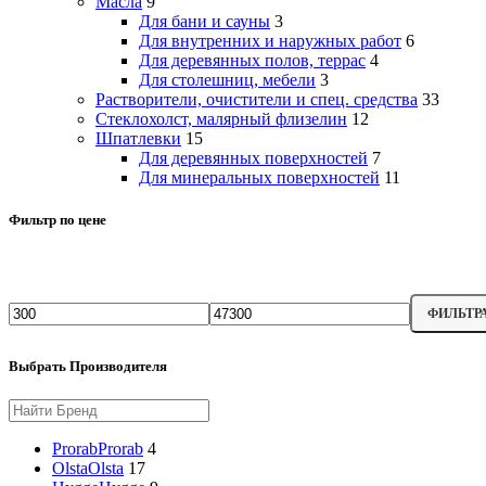
Масла
9
Для бани и сауны
3
Для внутренних и наружных работ
6
Для деревянных полов, террас
4
Для столешниц, мебели
3
Растворители, очистители и спец. средства
33
Стеклохолст, малярный флизелин
12
Шпатлевки
15
Для деревянных поверхностей
7
Для минеральных поверхностей
11
Фильтр по цене
ФИЛЬТР
Минимальная
Максимальная
цена
цена
Выбрать Производителя
Prorab
Prorab
4
Olsta
Olsta
17