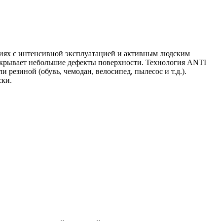
иях с интенсивной эксплуатацией и активным людским
скрывает небольшие дефекты поверхности. Технология ANTI
зиной (обувь, чемодан, велосипед, пылесос и т.д.).
ски.