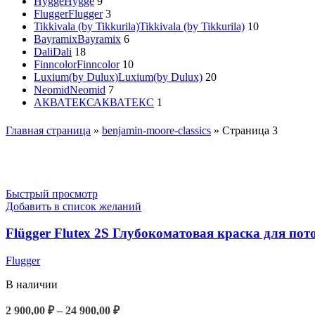
Hygge
Hygge
9
Flugger
Flugger
3
Tikkivala (by Tikkurila)
Tikkivala (by Tikkurila)
10
Bayramix
Bayramix
6
Dali
Dali
18
Finncolor
Finncolor
10
Luxium(by Dulux)
Luxium(by Dulux)
20
Neomid
Neomid
7
АКВАТЕКС
АКВАТЕКС
1
Главная страница
»
benjamin-moore-classics
»
Страница 3
Быстрый просмотр
Добавить в список желаний
Flügger Flutex 2S Глубокоматовая краска для пот
Flugger
В наличии
Диапазон
2 900,00
₽
–
24 900,00
₽