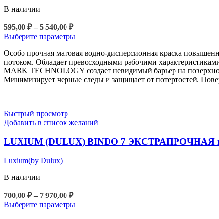
В наличии
Диапазон
595,00
₽
–
5 540,00
₽
цен:
Этот
Выберите параметры
595,00 ₽
товар
Особо прочная матовая водно-дисперсионная краска повышенн
–
имеет
потоком. Обладает превосходными рабочими характеристиками
5
несколько
MARK TECHNOLOGY создает невидимый барьер на поверхности, 
вариаций.
540,00 ₽
Минимизирует черные следы и защищает от потертостей. Повер
Опции
можно
выбрать
на
Быстрый просмотр
странице
Добавить в список желаний
товара.
LUXIUM (DULUX) BINDO 7 ЭКСТРАПРОЧНАЯ крас
Luxium(by Dulux)
В наличии
Диапазон
700,00
₽
–
7 970,00
₽
цен:
Этот
Выберите параметры
700,00 ₽
товар