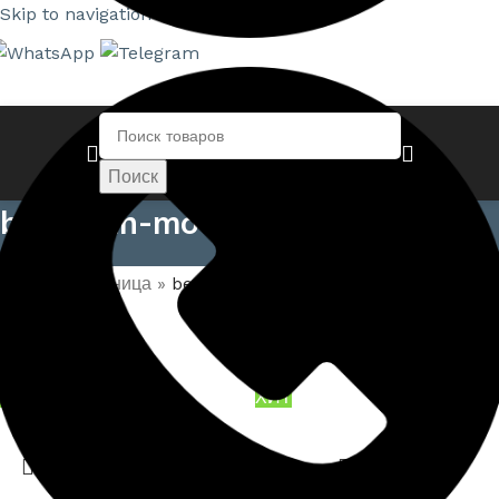
Skip to navigation
Skip to main content
Поиск
benjamin-moore-color-preview
Главная страница
»
benjamin-moore-color-preview
ХИТ
ХИТ