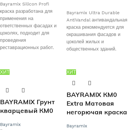
Bayramix Silicon Profi
ВЫБЕРИТЕ ПАРАМЕТРЫ
краска разработана для
Bayramix Ultra Durable
применения на
AntiVandal антивандальная
ответственных фасадах и
краска рекомендуется для
цоколях, подходит для
окрашивания фасадов и
проведения
цоколей жилых и
реставрационных работ.
общественных зданий.
ХИТ
ХИТ
BAYRAMIX КМ0
BAYRAMIX Грунт
Extra Матовая
кварцевый КМ0
негорючая краска
Bayramix
Bayramix