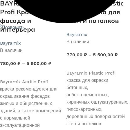
BAYRAMIX Acrilic
BAYRAMIX Plastic
Profi Краска для
Profi Краска для
фасада и
стен и потолков
интерьера
Bayramix
В наличии
Bayramix
В наличии
770,00
₽
–
5 500,00
₽
780,00
₽
–
5 900,00
₽
ВЫБЕРИТЕ ПАРАМЕТРЫ
ВЫБЕРИТЕ ПАРАМЕТРЫ
Bayramix Plastic Profi
краска для окраски
Bayramix Acrilic Profi
бетонных,
краска рекомендуется для
асбестоцементных,
окрашивания фасадов
кирпичных оштукатуренных,
жилых и общественных
гипсокартонных,
зданий, а также помещений
деревянных поверхностей
с нормальной
стен и потолков.
эксплуатационной