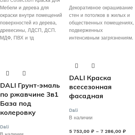
Dali Collection Краска для
Мебели и дерева для
Декоративное окрашивание
окраски внутри помещений
стен и потолков в жилых и
поверхностей из дерева,
общественных помещениях,
древесины, ЛДСП, ДСП.
подверженных
МДФ, ПВХ и тд
интенсивным загрязнениям.
DALI Краска
DALI Грунт-эмаль
всесезонная
по ржавчине 3в1
фасадная
База под
Dali
колеровку
В наличии
Dali
5 753,00
₽
–
7 286,00
₽
В наличии