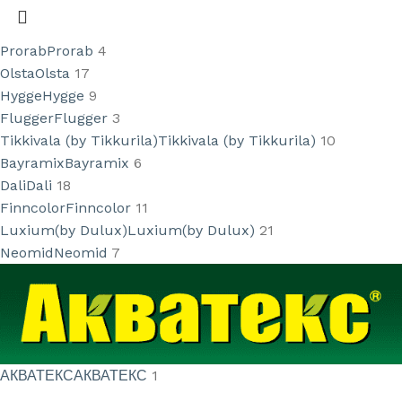
Prorab
Prorab
4
Olsta
Olsta
17
Hygge
Hygge
9
Flugger
Flugger
3
Tikkivala (by Tikkurila)
Tikkivala (by Tikkurila)
10
Bayramix
Bayramix
6
Dali
Dali
18
Finncolor
Finncolor
11
Luxium(by Dulux)
Luxium(by Dulux)
21
Neomid
Neomid
7
АКВАТЕКС
АКВАТЕКС
1