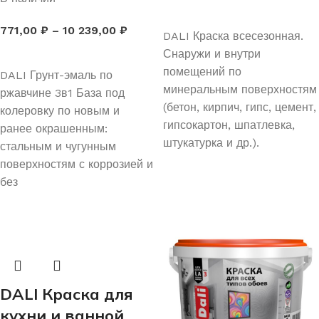
ВЫБЕРИТЕ ПАРАМЕТРЫ
771,00
₽
–
10 239,00
₽
DALI Краска всесезонная.
ВЫБЕРИТЕ ПАРАМЕТРЫ
Снаружи и внутри
помещений по
DALI Грунт-эмаль по
минеральным поверхностям
ржавчине 3в1 База под
(бетон, кирпич, гипс, цемент,
колеровку по новым и
гипсокартон, шпатлевка,
ранее окрашенным:
штукатурка и др.).
стальным и чугунным
поверхностям с коррозией и
без
DALI Краска для
кухни и ванной