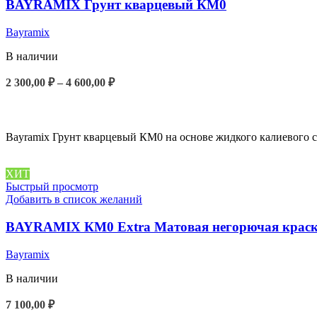
BAYRAMIX Грунт кварцевый КМ0
Bayramix
В наличии
Диапазон
2 300,00
₽
–
4 600,00
₽
цен:
ВЫБЕРИТЕ ПАРАМЕТРЫ
2
300,00 ₽
–
Bayramix Грунт кварцевый КМ0 на основе жидкого калиевого с
4
600,00 ₽
ХИТ
Быстрый просмотр
Добавить в список желаний
BAYRAMIX КМ0 Extra Матовая негорючая крас
Bayramix
В наличии
7 100,00
₽