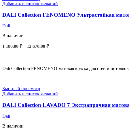
Добавить в список желаний
DALI Collection FENOMENO Ультрастойкая мато
Dali
В наличии
Диапазон
1 180,00
₽
–
12 670,00
₽
цен:
ВЫБЕРИТЕ ПАРАМЕТРЫ
1
180,00 ₽
–
Dali Collection FENOMENO матовая краска для стен и потолк
12
670,00 ₽
Быстрый просмотр
Добавить в список желаний
DALI Collection LAVADO 7 Экстрапрочная матов
Dali
В наличии