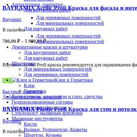
Антисептики, пропитки
BAYRAMIX Acrilic Profi Краска для фасада и инт
Для внутренних работ
Для деревянных поверхностей
Bayramix
Для минеральных поверхностей
Для наружных работ
В наличии
Для деревянных поверхностей
Диапазон
780,00
₽
–
5 900,00
₽
Для минеральных поверхностей
цен:
Декоративные краски и штукатурки
ВЫБЕРИТЕ ПАРАМЕТРЫ
780,00 ₽
Для внутренних работ
–
Для наружных работ
5
Шпатлевки
Bayramix Acrilic Profi краска рекомендуется для окрашивания
Для минеральных поверхностей
900,00 ₽
Для деревянных поверхностей
Клеи и Герметики
ХИТ
Клеи
Герметики
Быстрый просмотр
Растворители, очистители и спец. средства
Добавить в список желаний
Гидроизоляционные составы
Затирки, пластификаторы
BAYRAMIX Plastic Profi Краска для стен и потол
Стеклохолст, малярный флизелин
Малярные инструменты
Bayramix
Кисти
Валики, Удлинители, Кюветы
В наличии
Шпатели, Кельмы