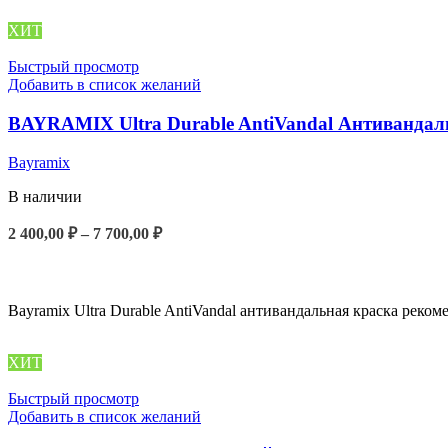
ХИТ
Быстрый просмотр
Добавить в список желаний
BAYRAMIX Ultra Durable AntiVandal Антивандал
Bayramix
В наличии
Диапазон
2 400,00
₽
–
7 700,00
₽
цен:
ВЫБЕРИТЕ ПАРАМЕТРЫ
2
400,00 ₽
–
Bayramix Ultra Durable AntiVandal антивандальная краска рек
7
700,00 ₽
ХИТ
Быстрый просмотр
Добавить в список желаний