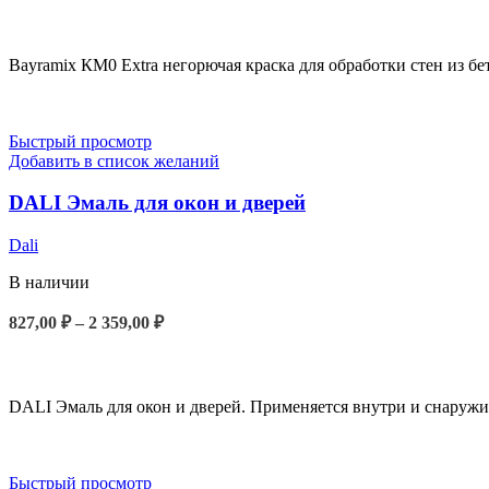
ВЫБЕРИТЕ ПАРАМЕТРЫ
Bayramix КМ0 Extra негорючая краска для обработки стен из б
Быстрый просмотр
Добавить в список желаний
DALI Эмаль для окон и дверей
Dali
В наличии
Диапазон
827,00
₽
–
2 359,00
₽
цен:
ВЫБЕРИТЕ ПАРАМЕТРЫ
827,00 ₽
–
2
DALI Эмаль для окон и дверей. Применяется внутри и снаруж
359,00 ₽
Быстрый просмотр