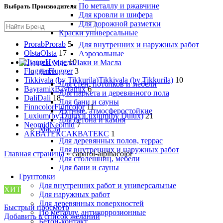
По металлу и ржавчине
Выбрать Производителя
Для кровли и шифера
Для дорожной разметки
Краски универсальные
Prorab
Prorab
5
Для внутренних и наружных работ
Olsta
Olsta
17
Аэрозольные
Hygge
Hygge
10
Лаки и Масла
Flugger
Flugger
3
Лаки
Tikkivala (by Tikkurila)
Tikkivala (by Tikkurila)
10
Для стен, потолков и мебели
Bayramix
Bayramix
6
Для паркета и деревянного пола
Dali
Dali
18
Для бани и сауны
Finncolor
Finncolor
11
Яхтные, атмосферостойкие
Luxium(by Dulux)
Luxium(by Dulux)
21
Для бетона и камня
Neomid
Neomid
7
Масла
АКВАТЕКС
АКВАТЕКС
1
Для деревянных полов, террас
Для внутренних и наружных работ
Главная страница
»
caparol-alpinacolor
Для столешниц, мебели
Для бани и сауны
Грунтовки
Для внутренних работ и универсальные
ХИТ
Для наружных работ
Для деревянных поверхностей
Быстрый просмотр
По металлу, антикоррозионные
Добавить в список желаний
Бетон-контакт