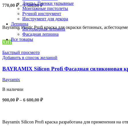
Ленты, Пленки укрывные
Диапазон
770,00
₽
–
5 500,00
₽
Монтажные пистолеты
цен:
Ручной инструмент
ВЫБЕРИТЕ ПАРАМЕТРЫ
770,00 ₽
Инструмент для декора
–
Лепнина
5
Bayramix Plastic Profi краска для окраски бетонных, асбесто
Интерьерная лепнина
500,00 ₽
Фасадная лепнина
Все товары
ХИТ
Быстрый просмотр
Добавить в список желаний
BAYRAMIX Silicon Profi Фасадная силиконовая к
Bayramix
В наличии
Диапазон
900,00
₽
–
6 600,00
₽
цен:
ВЫБЕРИТЕ ПАРАМЕТРЫ
900,00 ₽
–
6
Bayramix Silicon Profi краска разработана для применения на 
600,00 ₽