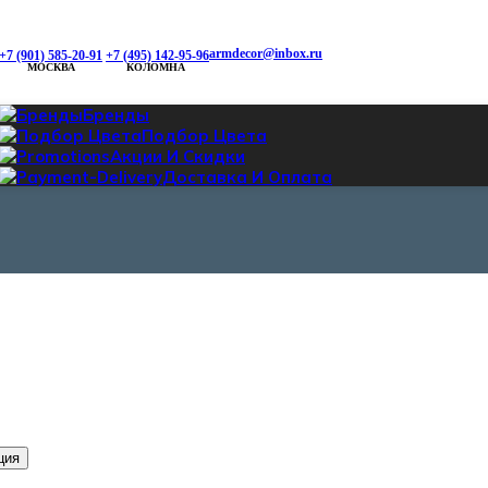
armdecor@inbox.ru
+7 (901) 585-20-91
+7 (495) 142-95-96
МОСКВА
КОЛОМНА
Бренды
Подбор Цвета
Акции И Скидки
Доставка И Оплата
ция