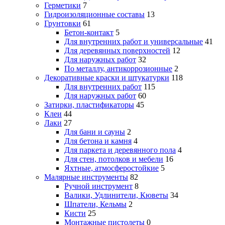
Герметики
7
Гидроизоляционные составы
13
Грунтовки
61
Бетон-контакт
5
Для внутренних работ и универсальные
41
Для деревянных поверхностей
12
Для наружных работ
32
По металлу, антикоррозионные
2
Декоративные краски и штукатурки
118
Для внутренних работ
115
Для наружных работ
60
Затирки, пластификаторы
45
Клеи
44
Лаки
27
Для бани и сауны
2
Для бетона и камня
4
Для паркета и деревянного пола
4
Для стен, потолков и мебели
16
Яхтные, атмосферостойкие
5
Малярные инструменты
82
Ручной инструмент
8
Валики, Удлинители, Кюветы
34
Шпатели, Кельмы
2
Кисти
25
Монтажные пистолеты
0