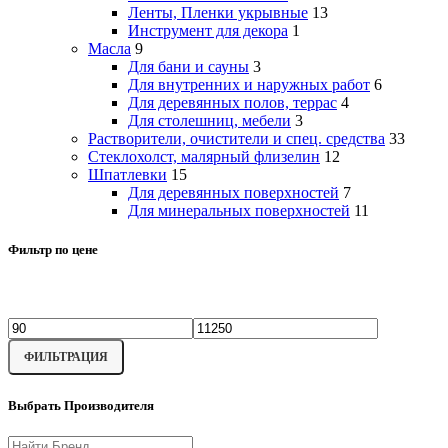
Ленты, Пленки укрывные
13
Инструмент для декора
1
Масла
9
Для бани и сауны
3
Для внутренних и наружных работ
6
Для деревянных полов, террас
4
Для столешниц, мебели
3
Растворители, очистители и спец. средства
33
Стеклохолст, малярный флизелин
12
Шпатлевки
15
Для деревянных поверхностей
7
Для минеральных поверхностей
11
Фильтр по цене
ФИЛЬТРАЦИЯ
Выбрать Производителя