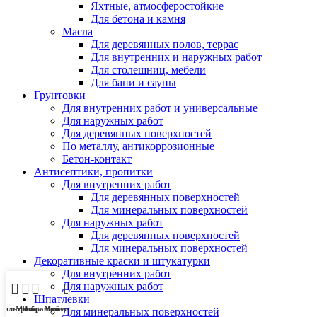
Яхтные, атмосферостойкие
Для бетона и камня
Масла
Для деревянных полов, террас
Для внутренних и наружных работ
Для столешниц, мебели
Для бани и сауны
Грунтовки
Для внутренних работ и универсальные
Для наружных работ
Для деревянных поверхностей
По металлу, антикоррозионные
Бетон-контакт
Антисептики, пропитки
Для внутренних работ
Для деревянных поверхностей
Для минеральных поверхностей
Для наружных работ
Для деревянных поверхностей
Для минеральных поверхностей
Декоративные краски и штукатурки
Для внутренних работ
Для наружных работ
Шпатлевки
Фильтры
Меню
Избранное
Мой аккаунт
Заказ
Для минеральных поверхностей