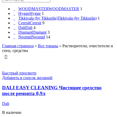
WOODMASTER
WOODMASTER
1
Hygge
Hygge
1
Tikkivala (by Tikkurila)
Tikkivala (by Tikkurila)
1
Ceresit
Ceresit
9
Dali
Dali
4
Diamant
Diamant
3
Neomid
Neomid
14
Главная страница
»
Все товары
»
Растворители, очистители и
спец. средства
Быстрый просмотр
Добавить в список желаний
DALI EASY CLEANING Чистящее средство
после ремонта 0,9л
Dali
В наличии