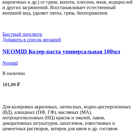
кирпичных и др.) от грязи, копоти, плесени, мхов, водорослей
и других загрязнений. Восстанавливает естественный
внешний вид, удаляет пятна, грязь, биопоражения.
Быстрый просмотр
Добавить в список желаний
NEOMID Колер-паста универсальная 100мл
Neomid
В наличии
101,00
₽
ВЫБЕРИТЕ ПАРАМЕТРЫ
Для колеровки акриловых, латексных, водно-дисперсионных
(ВД), алкидных (ПФ, ГФ), масляных (МА),
нитроцеллюлозных (НЦ) красок и эмалей, лаков,
декоративных штукатурок, шпатлевок, известковых и
цементных растворов, затирок для швов и др. составов.