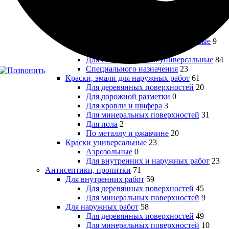
Краски
155
Краски, эмали для внутренних работ
117
Для кухонь и влажных помещений
16
Для пола
5
Для потолков специализированные
9
Для радиаторов
8
Для стен и потолков универсальные
84
Специального назначения
23
Краски, эмали для наружных работ
61
Для деревянных поверхностей
20
Для дорожной разметки
0
Для кровли и шифера
3
Для минеральных поверхностей
31
Для пола
2
По металлу и ржавчине
20
Краски универсальные
23
Аэрозольные
0
Для внутренних и наружных работ
23
Антисептики, пропитки
71
Для внутренних работ
59
Для деревянных поверхностей
45
Для минеральных поверхностей
9
Для наружных работ
58
Для деревянных поверхностей
49
Для минеральных поверхностей
10