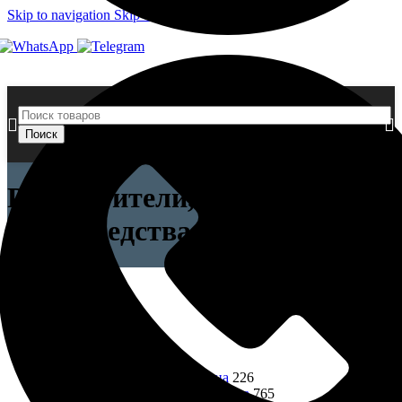
Skip to navigation
Skip to main content
Поиск
Растворители, очистители и
спец. средства
Закрыть
Категории товаров
Все товары
1606
Лепнина
991
Фасадная лепнина
226
Интерьерная лепнина
765