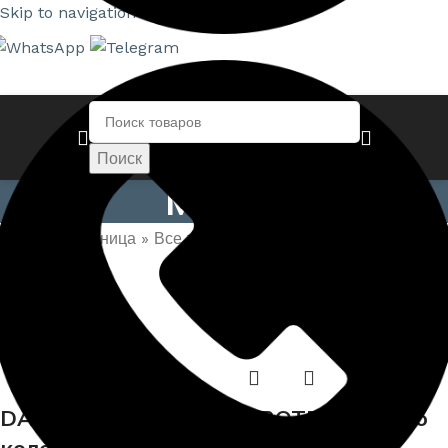
Skip to navigation
Skip to main content
Поиск
Масла
Главная страница
»
Все товары
»
Масла
DALI Краска
EUROTEX® Масло