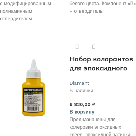
с модифицированным
белого цвета. Компонент «В»
полиаминным
– отвердитель.
отвердителем.
Набор колорантов
для эпоксидного
клея ДИАМАНТ
Diamant
«МРАМОР»
В наличии
6 820,00
₽
В корзину
Предназначены для
колеровки эпоксидных
клеев, эпоксидной затирки ,