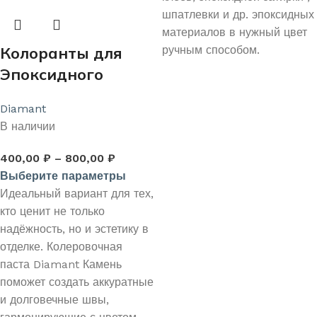
шпатлевки и др. эпоксидных
материалов в нужный цвет
ручным способом.
Колоранты для
Эпоксидного
двухкомпонентног
Diamant
о Клея «Диамант
В наличии
Камень» и
«Диамант
400,00
₽
–
800,00
₽
Выберите параметры
Мрамор»
Идеальный вариант для тех,
кто ценит не только
надёжность, но и эстетику в
отделке. Колеровочная
паста Diamant Камень
поможет создать аккуратные
и долговечные швы,