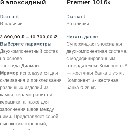
й эпоксидный
Premier 1016»
клей-шовный
Супержидкая
Diamant
Diamant
заполнитель
эпоксидная
В наличии
В наличии
«ДИАМАНТ
система
«МРАМОР»
3 890,00
₽
–
10 700,00
₽
Читать далее
Выберите параметры
Супержидкая эпоксидная
Двухкомпонентный состав
двухкомпонентная система,
на основе
с модифицированным
эпоксида
Диамант
отвердителем. Компонент А
Мрамор
используется для
— жестяная банка 0,75 кг,
склеивания и приклеивания
Компонент B- жестяная
различных изделий из
банка 0.25 кг.
камня, керамогранита и
керамики, а также для
заполнения швов между
ними. Представляет собой
высокотиксотропный,