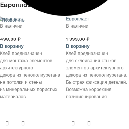
Европласт
Европласт
Монтажный 290
стыковочный SMP
Европласт
Европласт
мл.
290 мл.
В наличии
В наличии
498,00
₽
1 399,00
₽
В корзину
В корзину
Клей предназначен
Клей предназначен
для монтажа элементов
для склеивания стыков
архитектурного
элементов архитектурного
декора из пенополиуретана
декора из пенополиуретана.
на потолки и стены
Быстрая фиксация деталей.
из минеральных пористых
Возможна коррекция
материалов
позиционирования