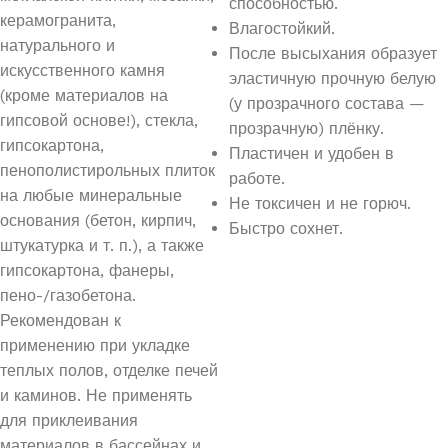
способностью.
керамогранита,
Влагостойкий.
натурального и
После высыхания образует
искусственного камня
эластичную прочную белую
(кроме материалов на
(у прозрачного состава —
гипсовой основе!), стекла,
прозрачную) плёнку.
гипсокартона,
Пластичен и удобен в
пенополистирольных плиток
работе.
на любые минеральные
Не токсичен и не горюч.
основания (бетон, кирпич,
Быстро сохнет.
штукатурка и т. п.), а также
гипсокартона, фанеры,
пено-/газобетона.
Рекомендован к
применению при укладке
теплых полов, отделке печей
и каминов. Не применять
для приклеивания
материалов в бассейнах и