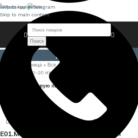
Skip to navigation
Skip to main content
Поиск
Поиск
Клеи
Главная страница
»
Все товары
»
Клеи
Отображение 1–20 из 44
Показать боковую панель
E01.M.290 Клей
E02.S.290 Клей