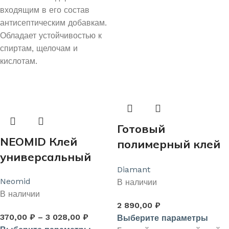
входящим в его состав
антисептическим добавкам.
Обладает устойчивостью к
спиртам, щелочам и
кислотам.
Готовый
NEOMID Клей
полимерный клей
универсальный
для тяжелого
Diamant
керамогранита
Neomid
В наличии
«DIAMANT STAR»
В наличии
LVL.300Т
2 890,00
₽
370,00
₽
–
3 028,00
₽
Выберите параметры