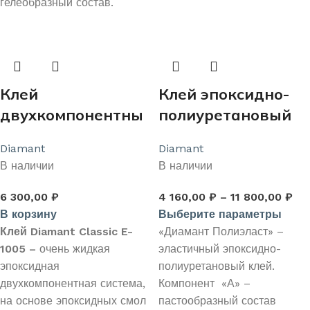
гелеобразный состав.
Клей
Клей эпоксидно-
двухкомпонентны
полиуретановый
й эпоксидный
«DIAMANT
Diamant
Diamant
«Diamant Classic E-
POLYELAST»
В наличии
В наличии
1005» 1,25кг
6 300,00
₽
4 160,00
₽
–
11 800,00
₽
В корзину
Выберите параметры
Клей
Diamant
Classic
E-
«Диамант Полиэласт» –
1005
–
очень жидкая
эластичный эпоксидно-
эпоксидная
полиуретановый клей.
двухкомпонентная система,
Компонент «А» –
на основе эпоксидных смол
пастообразный состав