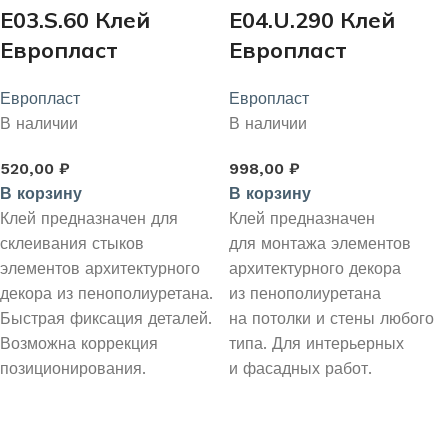
E03.S.60 Клей
E04.U.290 Клей
Европласт
Европласт
стыковочный SMP
универсальный
Европласт
Европласт
60 мл.
290 мл.
В наличии
В наличии
520,00
₽
998,00
₽
В корзину
В корзину
Клей предназначен для
Клей предназначен
склеивания стыков
для монтажа элементов
элементов архитектурного
архитектурного декора
декора из пенополиуретана.
из пенополиуретана
Быстрая фиксация деталей.
на потолки и стены любого
Возможна коррекция
типа. Для интерьерных
позиционирования.
и фасадных работ.