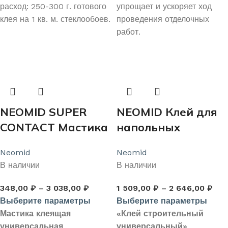
расход: 250-300 г. готового
упрощает и ускоряет ход
клея на 1 кв. м. стеклообоев.
проведения отделочных
работ.
NEOMID SUPER
NEOMID Клей для
CONTACT Мастика
напольных
клеящая
покрытий
Neomid
Neomid
универсальная
В наличии
В наличии
термовлагостойка
я
348,00
₽
–
3 038,00
₽
1 509,00
₽
–
2 646,00
₽
Выберите параметры
Выберите параметры
Мастика клеящая
«Клей строительный
универсальная
универсальный»