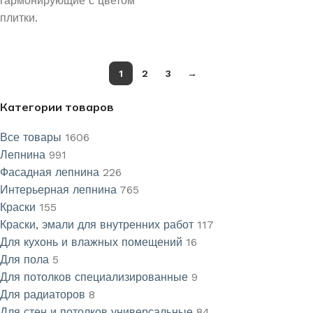
гармонирующие с цветом
плитки.
1
2
3
→
Категории товаров
Все товары
1606
Лепнина
991
Фасадная лепнина
226
Интерьерная лепнина
765
Краски
155
Краски, эмали для внутренних работ
117
Для кухонь и влажных помещений
16
Для пола
5
Для потолков специализированные
9
Для радиаторов
8
Для стен и потолков универсальные
84