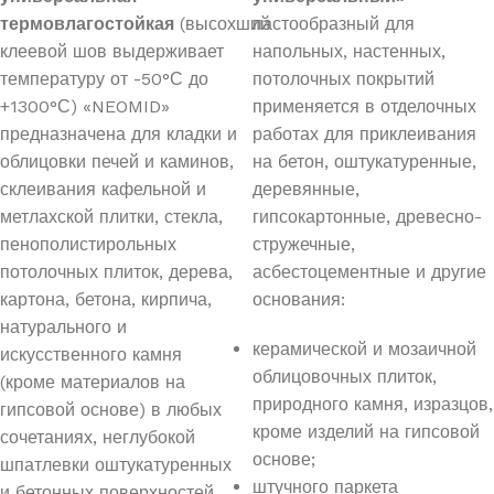
термовлагостойкая
(высохший
пастообразный для
клеевой шов выдерживает
напольных, настенных,
температуру от -50°С до
потолочных покрытий
+1300°С) «NEOMID»
применяется в отделочных
предназначена для кладки и
работах для приклеивания
облицовки печей и каминов,
на бетон, оштукатуренные,
склеивания кафельной и
деревянные,
метлахской плитки, стекла,
гипсокартонные, древесно-
пенополистирольных
стружечные,
потолочных плиток, дерева,
асбестоцементные и другие
картона, бетона, кирпича,
основания:
натурального и
керамической и мозаичной
искусственного камня
облицовочных плиток,
(кроме материалов на
природного камня, изразцов,
гипсовой основе) в любых
кроме изделий на гипсовой
сочетаниях, неглубокой
основе;
шпатлевки оштукатуренных
штучного паркета
и бетонных поверхностей,