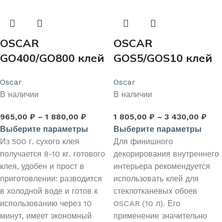
OSCAR
OSCAR
GO400/GO800 клей
GOS5/GOS10 клей
для стеклообоев
для стеклообоев
Oscar
Oscar
готовый к
В наличии
В наличии
применению
965,00
₽
–
1 880,00
₽
1 805,00
₽
–
3 430,00
₽
Выберите параметры
Выберите параметры
Из 500 г. сухого клея
Для финишного
получается 8-10 кг. готового
декорирования внутреннего
клея, удобен и прост в
интерьера рекомендуется
приготовлении: разводится
использовать клей для
в холодной воде и готов к
стеклотканевых обоев
использованию через 10
OSCAR (10 л). Его
минут, имеет экономный
применение значительно