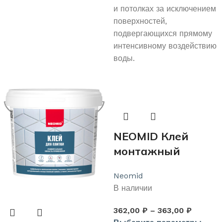
и потолках за исключением
поверхностей,
подвергающихся прямому
интенсивному воздействию
воды.
NEOMID Клей
монтажный
акриловый
Neomid
«Жидкие гвозди»
В наличии
310мл
362,00
₽
–
363,00
₽