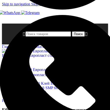
Skip to navigation
Skip to main content
Поиск
Главная страница
»
Магазин
»
E03.S.60 Клей Европласт стыко
E02.S.290 Клей Европласт стыковочный SMP 290 мл.
1
399,00
₽
Назад к товарам
E12.S.290 Клей Европласт стыковочный PU 290 мл.
1 399,00
₽
Нажмите, чтобы увеличить
E03.S.60 Клей Европласт стыковочный SMP 60