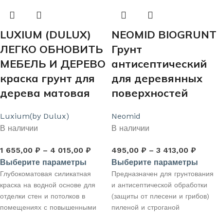
поверхности. Позволяет
обработать до 100 кв.м.
поверхности.
LUXIUM (DULUX)
NEOMID BIOGRUNT
ЛЕГКО ОБНОВИТЬ
Грунт
МЕБЕЛЬ И ДЕРЕВО
антисептический
краска грунт для
для деревянных
дерева матовая
поверхностей
Luxium(by Dulux)
Neomid
В наличии
В наличии
1 655,00
₽
–
4 015,00
₽
495,00
₽
–
3 413,00
₽
Выберите параметры
Выберите параметры
Глубокоматовая силикатная
Предназначен для грунтования
краска на водной основе для
и антисептической обработки
отделки стен и потолков в
(защиты от плесени и грибов)
помещениях с повышенными
пиленой и строганой