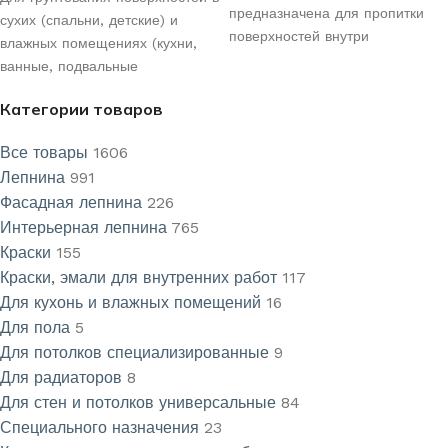
предназначена для пропитки
сухих (спальни, детские) и
поверхностей внутри
влажных помещениях (кухни,
помещений с целью их
ванные, подвальные
укрепления перед нанесением
помещения) перед
водно-дисперсионных красок и
Категории товаров
последующим шпатлеванием,
перед оклейкой обоями.
окраской водно-
Все товары
1606
дисперсионными красками,
Лепнина
991
облицовкой керамической
Фасадная лепнина
226
плиткой и наклейкой обоев.
Интерьерная лепнина
765
Краски
155
Краски, эмали для внутренних работ
117
Для кухонь и влажных помещений
16
Для пола
5
Для потолков специализированные
9
Для радиаторов
8
Для стен и потолков универсальные
84
Специального назначения
23