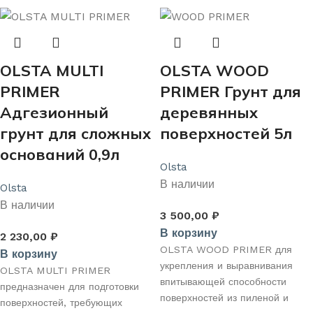
основе).
выравнивания впитывающей
нанесением декоративных
способности, с целью
покрытий.
увеличения адгезии и
СВОЙСТВА:
уменьшения пористости
OLSTA MULTI
OLSTA WOOD
обрабатываемых поверхностей.
Формирует на поверхности
Уменьшает расход и улучшает
PRIMER
PRIMER Грунт для
базовое покрытие.
сцепление финишного покрытия
Улучшает адгезию
Адгезионный
деревянных
с основанием.
лакокрасочных материалов к
грунт для сложных
поверхностей 5л
обрабатываемой поверхности.
оснований 0,9л
Выравнивает впитывающую
Olsta
способность.
В наличии
Препятствует разрушению смол
Olsta
в составе плит OSB, блокирует
В наличии
3 500,00
₽
их выделение на поверхности и
В корзину
предотвращает связанное с
2 230,00
₽
OLSTA WOOD PRIMER для
этим изменение цвета
В корзину
укрепления и выравнивания
декоративного покрытия.
OLSTA MULTI PRIMER
впитывающей способности
предназначен для подготовки
поверхностей из пиленой и
поверхностей, требующих