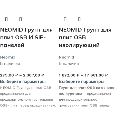
требованиями к пожарной
древесины, ДВП, ДСП и т.п.
безопасности (в том числе
внутри и снаружи помещений.
медицинских и образовательных
Содержит комплекс
учреждениях, многоэтажных
эффективных биоцидов,
зданиях высотой более 17
подавляющих рост грибов и
NEOMID Грунт для
NEOMID Грунт для
этажей или более 50 м, путях
плесени, выравнивает
эвакуации, концертных залах,
впитывающую способность
плит OSB И SIP-
плит OSB
коридорах, вестибюлях,
обработанной поверхности
панелей
изолирующий
лестничных клетках, складах,
древесины. Образует
бизнес-центрах, магазинах,
влагостойкое, паропроницаемое
Neomid
Neomid
помещениях вместимостью
покрытие, увеличивает адгезию
В наличии
В наличии
более 300 человек).
и уменьшает расход финишного
Соответствует требованиям
покрытия. Бесцветный, может
275,00
₽
–
2 307,00
₽
1 872,00
₽
–
17 661,00
₽
федерального закона РФ от
колероваться с использованием
Выберите параметры
Выберите параметры
22.07.2008 № 123-ФЗ.
колеровочных паст на водной
NEOMID Грунт для плит OSB —
Грунт для плит OSB на основе
основе.
предназначен для
полиуретана
– предназначен
Подходит для последующей
предварительного грунтования
для предварительного
обработки любыми видами ЛКМ
OSB-плит перед окрашиванием,
грунтования плит OSB перед
(на органической и на водной
шпатлеванием, для
окрашиванием, шпатлеванием,