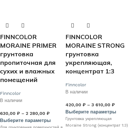
деревянным поверхностям:
балкам и перекрытиям. По
срубы и фасады из бревна,
блок-хаусу, фанеры, ОСП
бруса, блок-хауса и тд.
(OSB), ДСП, ДВП.
FINNCOLOR
FINNCOLOR
MORAINE PRIMER
MORAINE STRONG
грунтовка
грунтовка
пропиточная для
укрепляющая,
сухих и влажных
концентрат 1:3
помещений
Finncolor
В наличии
Finncolor
В наличии
420,00
₽
–
3 610,00
₽
Выберите параметры
630,00
₽
–
2 280,00
₽
Грунтовка укрепляющая
Выберите параметры
Moraine Strong (концентрат 1:3)
Для грунтования поверхностей в