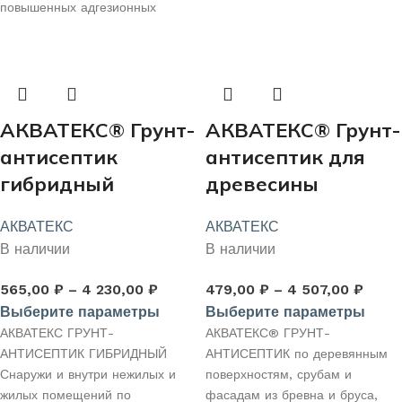
строганной древесины снаружи
повышенных адгезионных
и внутри зданий и помещений.
свойств, как стекло,
стекловолокно, ПВХ-пластик,
алюминий
АКВАТЕКС® Грунт-
АКВАТЕКС® Грунт-
антисептик
антисептик для
гибридный
древесины
АКВАТЕКС
АКВАТЕКС
В наличии
В наличии
565,00
₽
–
4 230,00
₽
479,00
₽
–
4 507,00
₽
Выберите параметры
Выберите параметры
АКВАТЕКС ГРУНТ-
АКВАТЕКС® ГРУНТ-
АНТИСЕПТИК ГИБРИДНЫЙ
АНТИСЕПТИК по деревянным
Снаружи и внутри нежилых и
поверхностям, срубам и
жилых помещений по
фасадам из бревна и бруса,