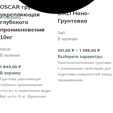
OSCAR грунтовка
DALI Нано-
укрепляющая
Грунтовка
глубокого
проникновения
Dali
10кг
В наличии
Oscar
231,00
₽
–
1 398,00
₽
В наличии
Выберите параметры
Нанотехнологическая грунтовка
1 640,00
₽
с уникальными свойствами для
В корзину
подготовки поверхностей перед
Грунтовка укрепляющая
окрашиванием.
глубокого проникновения
«Oscar» в герметичном ведре.
Вес нетто 10 кг. Идеальная
формула для
профессиональной подготовки