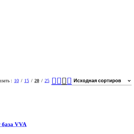
азать
10
15
20
25
 база VVA