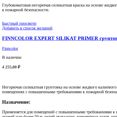
Глубокоматовая негорючая силикатная краска на основе жидк
к пожарной безопасности.
Быстрый просмотр
Добавить в список желаний
FINNCOLOR EXPERT SILIKAT PRIMER грунтовка 
Finncolor
В наличии
4 255,00
₽
В КОРЗИНУ
Негорючая силикатная грунтовка на основе жидкого калиевого с
помещениях с повышенными требованиями к пожарной безопа
Назначение:
Применяется для помещений с повышенными требованиями к по
этажей или более 50 м, путей эвакуации, концертных залов, к