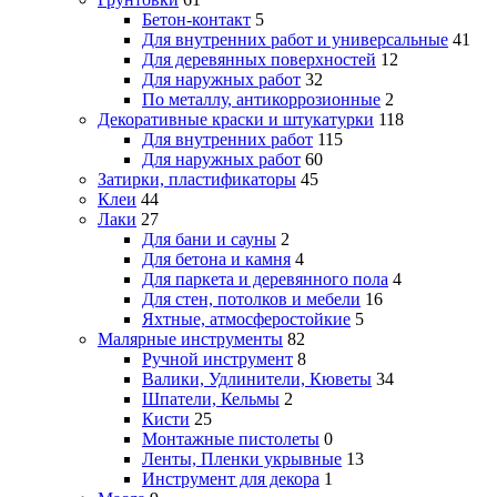
Бетон-контакт
5
Для внутренних работ и универсальные
41
Для деревянных поверхностей
12
Для наружных работ
32
По металлу, антикоррозионные
2
Декоративные краски и штукатурки
118
Для внутренних работ
115
Для наружных работ
60
Затирки, пластификаторы
45
Клеи
44
Лаки
27
Для бани и сауны
2
Для бетона и камня
4
Для паркета и деревянного пола
4
Для стен, потолков и мебели
16
Яхтные, атмосферостойкие
5
Малярные инструменты
82
Ручной инструмент
8
Валики, Удлинители, Кюветы
34
Шпатели, Кельмы
2
Кисти
25
Монтажные пистолеты
0
Ленты, Пленки укрывные
13
Инструмент для декора
1