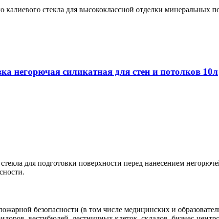
ого калиевого стекла для высококлассной отделки минеральны
негорючая cиликатная для стен и потолков 10л
текла для подготовки поверхности перед нанесением негорючей сил
сности.
жарной безопасности (в том числе медицинских и образовател
оридоров, вестибюлей, лестничных клеток, складов, бизнес-цент