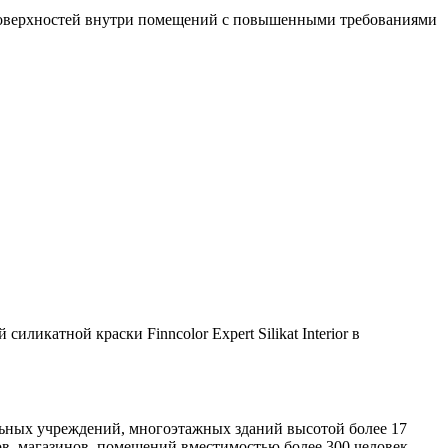
х поверхностей внутри помещений с повышенными требованиями
икатной краски Finncolor Expert Silikat Interior в
ьных учреждений, многоэтажных зданий высотой более 17
ров, магазинов, помещений вместимостью более 300 человек,