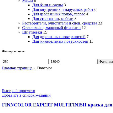
Масла
9
Для бани и сауны
3
Для внутренних и наружных работ
6
Для деревянных полов, террас
4
Для столешниц, мебели
3
Растворители, очистители и спец. средства
33
Стеклохолст, малярный флизелин
12
Шпатлевки
15
Для деревянных поверхностей
7
Для минеральных поверхностей
11
Фильтр по цене
Минимальная
Максимальная
Фильтра
цена
цена
Главная страница
»
Finncolor
Быстрый просмотр
Добавить в список желаний
FINNCOLOR EXPERT MULTIFINISH краска для сте