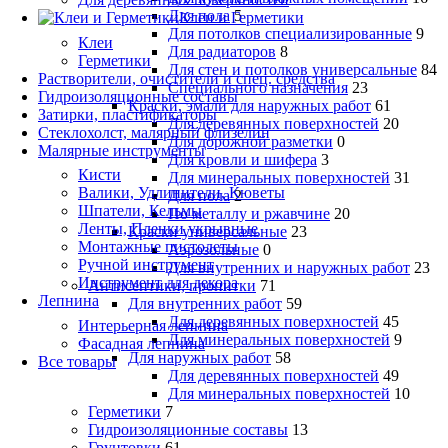
Для пола
5
Клеи и Герметики
Для потолков специализированные
9
Клеи
Для радиаторов
8
Герметики
Для стен и потолков универсальные
84
Растворители, очистители и спец. средства
Специального назначения
23
Гидроизоляционные составы
Краски, эмали для наружных работ
61
Затирки, пластификаторы
Для деревянных поверхностей
20
Стеклохолст, малярный флизелин
Для дорожной разметки
0
Малярные инструменты
Для кровли и шифера
3
Кисти
Для минеральных поверхностей
31
Валики, Удлинители, Кюветы
Для пола
2
Шпатели, Кельмы
По металлу и ржавчине
20
Ленты, Пленки укрывные
Краски универсальные
23
Монтажные пистолеты
Аэрозольные
0
Ручной инструмент
Для внутренних и наружных работ
23
Инструмент для декора
Антисептики, пропитки
71
Лепнина
Для внутренних работ
59
Для деревянных поверхностей
45
Интерьерная лепнина
Для минеральных поверхностей
9
Фасадная лепнина
Для наружных работ
58
Все товары
Для деревянных поверхностей
49
Для минеральных поверхностей
10
Герметики
7
Гидроизоляционные составы
13
Грунтовки
61