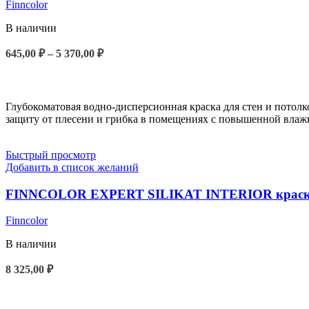
Finncolor
В наличии
Диапазон
645,00
₽
–
5 370,00
₽
цен:
ВЫБЕРИТЕ ПАРАМЕТРЫ
645,00 ₽
–
5
Глубокоматовая водно-дисперсионная краска для стен и потол
370,00 ₽
защиту от плесени и грибка в помещениях с повышенной влажно
Быстрый просмотр
Добавить в список желаний
FINNCOLOR EXPERT SILIKAT INTERIOR краска нег
Finncolor
В наличии
8 325,00
₽
В КОРЗИНУ