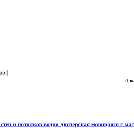
ция
Пок
н и потолков водно-дисперсная моющаяся г-мат