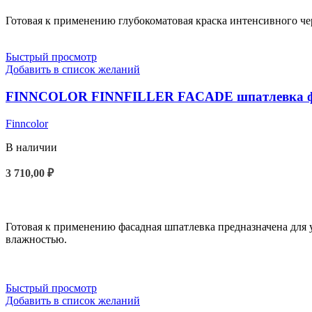
–
4
Готовая к применению глубокоматовая краска интенсивного ч
340,00 ₽
Быстрый просмотр
Добавить в список желаний
FINNCOLOR FINNFILLER FACADE шпатлевка фаса
Finncolor
В наличии
3 710,00
₽
В КОРЗИНУ
Готовая к применению фасадная шпатлевка предназначена дл
влажностью.
Быстрый просмотр
Добавить в список желаний