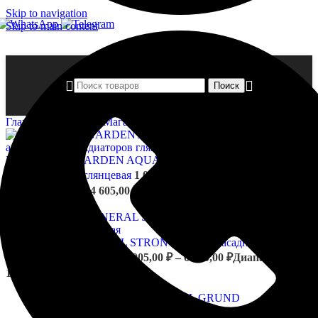
Skip to navigation
Skip to main content
Поиск
Главная страница
»
Магазин
»
FINNCOLOR MINERAL GRUND гру
FINNCOLOR GARDEN AQUA RADIATOR эмаль акриловая
для радиаторов глянцевая
1 079,00
₽
–
4 605,00
₽
Диапазон
цен: 1 079,00 ₽ – 4 605,00 ₽
Назад к товарам
FINNCOLOR MINERAL STRONG краска фасадная водно-
дисперсионная матовая
1 905,00
₽
–
6 570,00
₽
Диапазон цен:
1 905,00 ₽ – 6 570,00 ₽