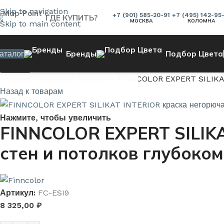
Skip to navigation
+7 (901) 585-20-91
+7 (495) 142-95
ГДЕ КУПИТЬ?
МОСКВА
КОЛОМНА
Skip to main content
аталог
Бренды
Подбор Цвета
Поиск
Главная страница
»
Магазин
»
FINNCOLOR EXPERT SILIKAT 
Назад к товарам
Нажмите, чтобы увеличить
FINNCOLOR EXPERT SILIKA
стен и потолков глубоком
Артикул:
FC-ESI9
8 325,00
₽