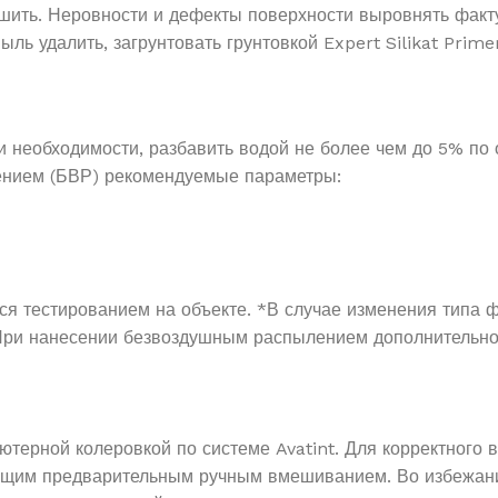
шить. Неровности и дефекты поверхности выровнять факту
ь удалить, загрунтовать грунтовкой Expert Silikat Prime
необходимости, разбавить водой не более чем до 5% по 
ением (БВР) рекомендуемые параметры:
я тестированием на объекте. *В случае изменения типа ф
При нанесении безвоздушным распылением дополнительно
ютерной колеровкой по системе Avatint. Для корректного
ующим предварительным ручным вмешиванием. Во избежани