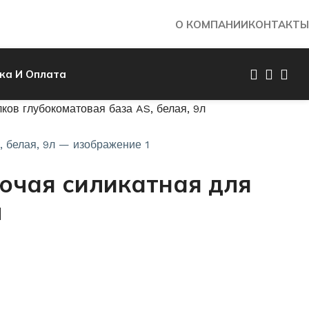
О КОМПАНИИ
КОНТАКТЫ
ка И Оплата
ов глубокоматовая база AS, белая, 9л
ючая силикатная для
л