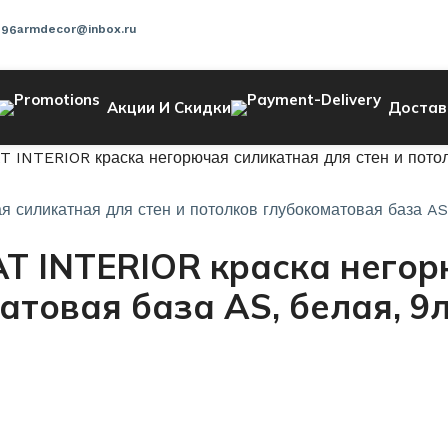
armdecor@inbox.ru
-96
Акции И Скидки
Достав
INTERIOR краска негорючая силикатная для стен и потолк
T INTERIOR краска негор
атовая база AS, белая, 9