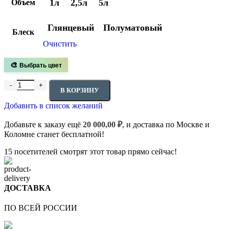
1л
2,5л
5л
Объем
–
2
912,00 ₽
Глянцевый
Полуматовый
Блеск
Очистить
🎨
Выбрать цвет
Количество товара NEOMID INTERIOR Лак для деревянных сте
В КОРЗИНУ
Добавить в список желаний
Добавьте к заказу ещё
20 000,00
₽
, и доставка по Москве и
Коломне станет бесплатной!
15
посетителей смотрят этот товар прямо сейчас!
ДОСТАВКА
ПО ВСЕЙ РОССИИ