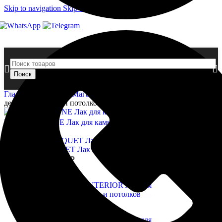
Skip to navigation
Skip to main content
Поиск
Главная страница
»
Магазин
»
NEOMID INTERIOR Лак для
деревянных стен и потолков
Диапазон
NEOMID STONE Лак для камня
998,00
₽
–
4 189,00
₽
цен:
Назад к товарам
998,00 ₽
–
NEOMID PARQUET Лак паркетный алкидно-уретановый
2
Диапазон
4
105,00
₽
–
7 349,00
₽
цен:
189,00 ₽
2
105,00 ₽
–
7
349,00 ₽