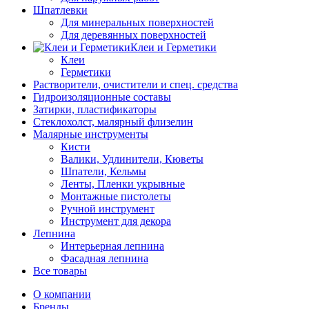
Шпатлевки
Для минеральных поверхностей
Для деревянных поверхностей
Клеи и Герметики
Клеи
Герметики
Растворители, очистители и спец. средства
Гидроизоляционные составы
Затирки, пластификаторы
Стеклохолст, малярный флизелин
Малярные инструменты
Кисти
Валики, Удлинители, Кюветы
Шпатели, Кельмы
Ленты, Пленки укрывные
Монтажные пистолеты
Ручной инструмент
Инструмент для декора
Лепнина
Интерьерная лепнина
Фасадная лепнина
Все товары
О компании
Бренды