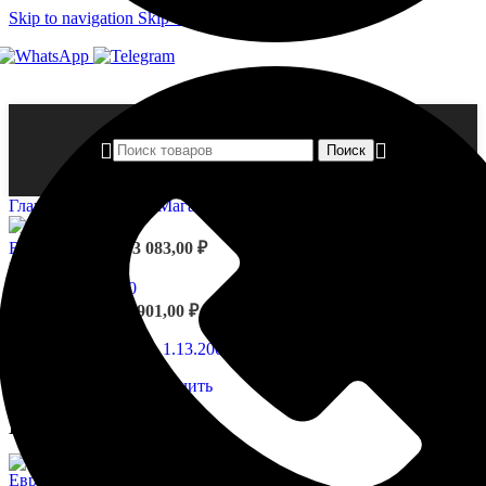
Skip to navigation
Skip to main content
Поиск
Главная страница
»
Магазин
»
Базы — 1.13.200
Базы - 1.13.100
23 083,00
₽
Назад к товарам
Базы - 1.13.500
8 901,00
₽
Нажмите, чтобы увеличить
Базы — 1.13.200