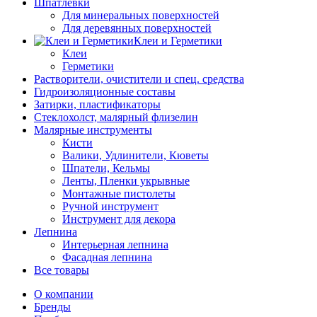
Шпатлевки
Для минеральных поверхностей
Для деревянных поверхностей
Клеи и Герметики
Клеи
Герметики
Растворители, очистители и спец. средства
Гидроизоляционные составы
Затирки, пластификаторы
Стеклохолст, малярный флизелин
Малярные инструменты
Кисти
Валики, Удлинители, Кюветы
Шпатели, Кельмы
Ленты, Пленки укрывные
Монтажные пистолеты
Ручной инструмент
Инструмент для декора
Лепнина
Интерьерная лепнина
Фасадная лепнина
Все товары
О компании
Бренды