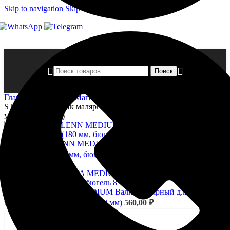
Skip to navigation
Skip to main content
Поиск
Главная страница
»
Магазин
»
BELLUCCI ELENN
STANDARD Валик малярный для краски из микрофибры (230
мм, бюгель 8 мм)
BELLUCCI ELENN MEDIUM Валик малярный для краски из
микрофибры (180 мм, бюгель 8 мм)
290,00
₽
Назад к товарам
BELLUCCI LANNA MEDIUM Валик малярный для краски из
полиамида (180 мм, бюгель 8 мм)
560,00
₽