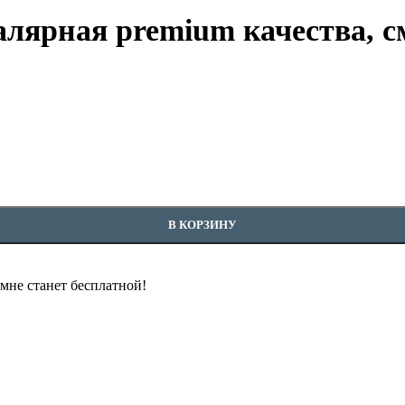
рная premium качества, см
чества, смешанная щетина 2,8" / 70 mm
В КОРЗИНУ
омне станет бесплатной!