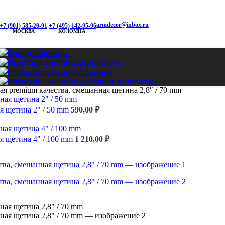
armdecor@inbox.ru
+7 (901) 585-20-91
+7 (495) 142-95-96
МОСКВА
КОЛОМНА
Бренды
Подбор Цвета
Акции И Скидки
Доставка И Оплата
 premium качества, смешанная щетина 2,8″ / 70 mm
я щетина 2" / 50 mm
590,00
₽
я щетина 4" / 100 mm
1 210,00
₽