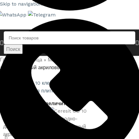
Skip to navigation
Skip to main content
Поиск
Главная страница
»
Магазин
»
Ceresit СВ 10 клей водно-
дисперсионный акриловый монтажный для плитки белый
0,4кг
Нажмите, чтобы увеличить