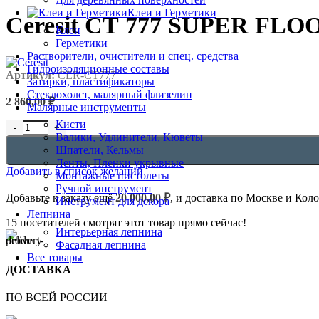
Клеи и Герметики
Ceresit СТ 777 SUPER FLOO
Клеи
Герметики
Растворители, очистители и спец. средства
Гидроизоляционные составы
Артикул:
CER-CT777
Затирки, пластификаторы
Стеклохолст, малярный флизелин
2 860,00
₽
Малярные инструменты
Кисти
Количество товара Ceresit СТ 777 SUPER FLOOR грунт для ми
Валики, Удлинители, Кюветы
Шпатели, Кельмы
Ленты, Пленки укрывные
Добавить в список желаний
Монтажные пистолеты
Ручной инструмент
Добавьте к заказу ещё
20 000,00
₽
, и доставка по Москве и Кол
Инструмент для декора
Лепнина
15
посетителей смотрят этот товар прямо сейчас!
Интерьерная лепнина
Фасадная лепнина
Все товары
ДОСТАВКА
ПО ВСЕЙ РОССИИ