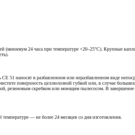
шей (минимум 24 часа при температуре +20–25°C). Крупные капл
ть).
ль CE 51 наносят в разбавленном или неразбавленном виде непо
очистите поверхность целлюлозной губкой или, в случае больши
кой, резиновым скребком или моющим пылесосом. В завершение 
 температуре — не более 24 месяцев со дня изготовления.