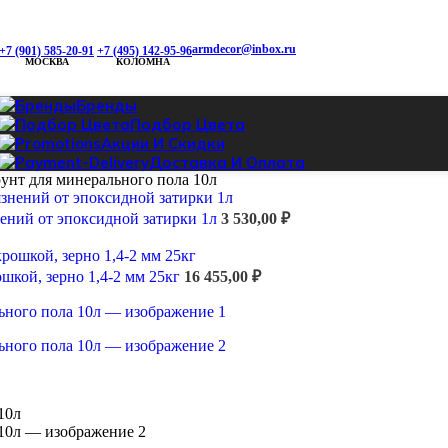
armdecor@inbox.ru
+7 (901) 585-20-91
+7 (495) 142-95-96
МОСКВА
КОЛОМНА
Бренды
Подбор Цвета
Акции И Скидки
Доставка И Оплата
унт для минерального пола 10л
знений от эпоксидной затирки 1л
3 530,00
₽
ошкой, зерно 1,4-2 мм 25кг
16 455,00
₽