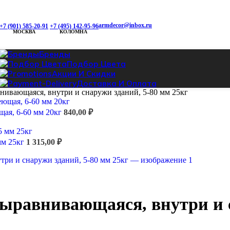
armdecor@inbox.ru
+7 (901) 585-20-91
+7 (495) 142-95-96
МОСКВА
КОЛОМНА
Бренды
Подбор Цвета
Акции И Скидки
Доставка И Оплата
внивающаяся, внутри и снаружи зданий, 5-80 мм 25кг
щая, 6-60 мм 20кг
840,00
₽
мм 25кг
1 315,00
₽
 выравнивающаяся, внутри и 