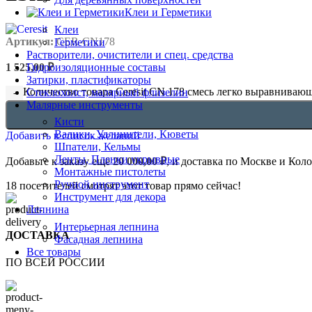
Клеи и Герметики
Клеи
Артикул:
CER-CN178
Герметики
Растворители, очистители и спец. средства
1 525,00
₽
Гидроизоляционные составы
Затирки, пластификаторы
Количество товара Ceresit CN 178 смесь легко выравнивающ
Стеклохолст, малярный флизелин
Малярные инструменты
Кисти
Валики, Удлинители, Кюветы
Добавить в список желаний
Шпатели, Кельмы
Ленты, Пленки укрывные
Добавьте к заказу ещё
20 000,00
₽
, и доставка по Москве и Кол
Монтажные пистолеты
Ручной инструмент
18
посетителей смотрят этот товар прямо сейчас!
Инструмент для декора
Лепнина
Интерьерная лепнина
ДОСТАВКА
Фасадная лепнина
Все товары
ПО ВСЕЙ РОССИИ