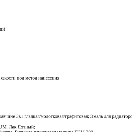
тий
язкости под метод нанесения
жавчине 3в1 гладкая/молотковая/графитовая; Эмаль для радиатор
M, Лак Яхтный;