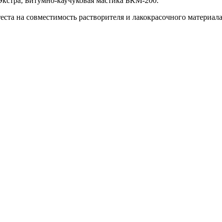
Экстра; Битумно-каучуковая мастика БКМ-200.
еста на совместимость растворителя и лакокрасочного материал