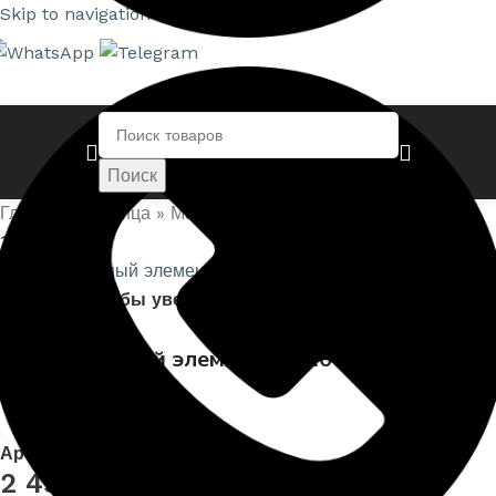
Skip to navigation
Skip to main content
Поиск
Главная страница
»
Магазин
»
Декоративный элемент
1.65.003
Нажмите, чтобы увеличить
Декоративный элемент 1.65.003
Артикул:
EUPL-DECO-1.65.003
2 450,00
₽