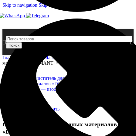
Skip to navigation
Skip to main content
Поиск
Главная страница
»
Магазин
»
Очиститель для эпоксидных
материалов «DIAMANT+» EXTRA 500мл
Нажмите, чтобы увеличить
Очиститель для эпоксидных материалов
«DIAMANT+» EXTRA 500мл