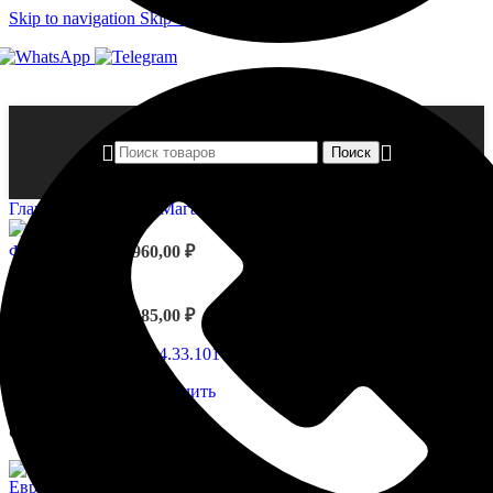
Skip to navigation
Skip to main content
Поиск
Главная страница
»
Магазин
»
Фриз 4.33.101
Фриз 4.33.102
3 960,00
₽
Назад к товарам
Фриз 4.03.302
7 385,00
₽
Нажмите, чтобы увеличить
Фриз 4.33.101