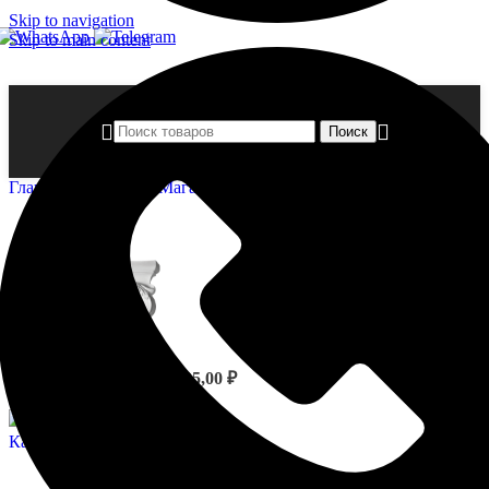
Skip to navigation
Skip to main content
Поиск
Главная страница
»
Магазин
»
Капители — 1.15.004
Капители - 1.15.003
7 705,00
₽
Назад к товарам
Капители - 1.15.005
3 997,00
₽