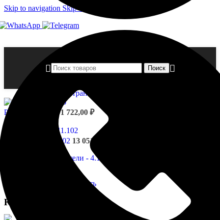
Skip to navigation
Skip to main content
Поиск
Главная страница
»
Магазин
»
Капители — 4.11.101
Русты - 4.86.005
1 722,00
₽
Назад к товарам
Капители - 4.11.102
13 051,00
₽
Нажмите, чтобы увеличить
Капители — 4.11.101