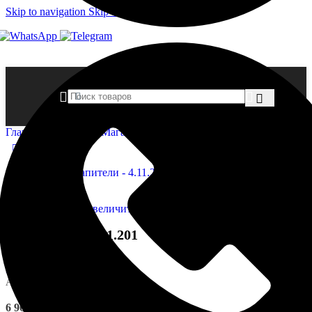
Skip to navigation
Skip to main content
Главная страница
»
Магазин
»
Капители — 4.11.201
Нажмите, чтобы увеличить
Капители — 4.11.201
Артикул:
EUPL-P-4.11.201
6 966,00
₽