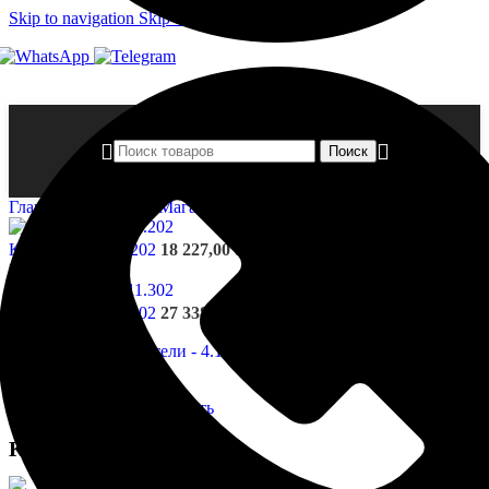
Skip to navigation
Skip to main content
Поиск
Главная страница
»
Магазин
»
Капители — 4.11.301
Капители - 4.11.202
18 227,00
₽
Назад к товарам
Капители - 4.11.302
27 338,00
₽
Нажмите, чтобы увеличить
Капители — 4.11.301