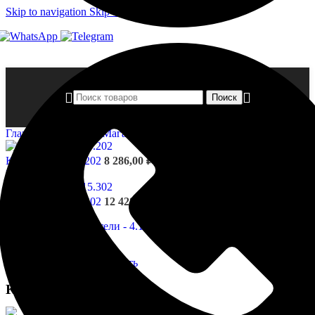
Skip to navigation
Skip to main content
Поиск
Главная страница
»
Магазин
»
Капители — 4.15.301
Капители - 4.15.202
8 286,00
₽
Назад к товарам
Капители - 4.15.302
12 428,00
₽
Нажмите, чтобы увеличить
Капители — 4.15.301