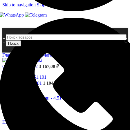
Skip to navigation
Skip to main content
Поиск
Главная страница
»
Магазин
»
Капители — 4.51.301
Стволы - 4.52.302
3 167,00
₽
Назад к товарам
Капители - 4.51.101
1 194,00
₽
Нажмите, чтобы увеличить