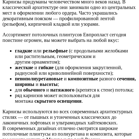
Карнизы придуманы человечеством много веков назад. В
классической архитектуре они занимали одно из центральных
мест в оформлении любого ордера. Часто украшались
декоративным пояском — профилированной лентой
(рельефом), кирпичной кладкой или узорами.
Ассортимент потолочных плинтусов Евпропласт сегодня
поистине огромен, вы можете выбрать на любой вкус:
гладкие
или
рельефные
(с продольными желобками
или растительным, геометрическим и
другим орнаментом);
жесткие
и
гибкие
(для оформления закругленной,
радиусной или криволинейной поверхности);
пенополиуретановые
и
композитные
разного
сечения,
ширины
и
высоты
;
для
обычного
и
натяжного
(крепятся к стене) потолка;
ряд карнизов может использоваться для
монтажа
скрытого
освещения
.
Карнизы используются во всех современных архитектурных
стилях — от пышных и утонченных классических до
лаконичных лофтовых и ультрамодных хайтековских.
В современных дизайнах отлично смотрятся широкие
потолочные плинтусы из полиуретана и композита, которые