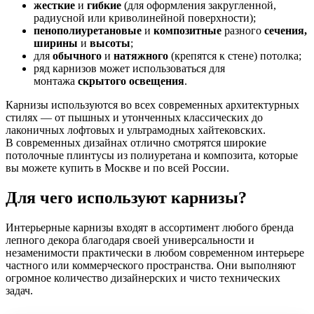
жесткие
и
гибкие
(для оформления закругленной,
радиусной или криволинейной поверхности);
пенополиуретановые
и
композитные
разного
сечения,
ширины
и
высоты
;
для
обычного
и
натяжного
(крепятся к стене) потолка;
ряд карнизов может использоваться для
монтажа
скрытого
освещения
.
Карнизы используются во всех современных архитектурных
стилях — от пышных и утонченных классических до
лаконичных лофтовых и ультрамодных хайтековских.
В современных дизайнах отлично смотрятся широкие
потолочные плинтусы из полиуретана и композита, которые
вы можете купить в Москве и по всей России.
Для чего используют карнизы?
Интерьерные карнизы входят в ассортимент любого бренда
лепного декора благодаря своей универсальности и
незаменимости практически в любом современном интерьере
частного или коммерческого пространства. Они выполняют
огромное количество дизайнерских и чисто технических
задач.