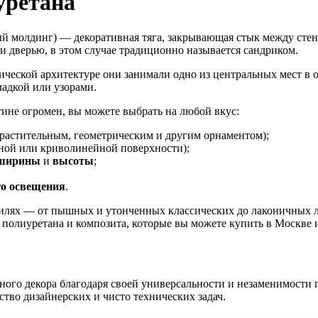
уретана
ый молдинг) — декоративная тяга, закрывающая стык между сте
 дверью, в этом случае традиционно называется сандриком.
ической архитектуре они занимали одно из центральных мест в
адкой или узорами.
ине огромен, вы можете выбрать на любой вкус:
растительным, геометрическим и другим орнаментом);
ной или криволинейной поверхности);
 ширины
и
высоты
;
го
освещения
.
тилях — от пышных и утонченных классических до лаконичных 
полиуретана и композита, которые вы можете купить в Москве и
ного декора благодаря своей универсальности и незаменимости
тво дизайнерских и чисто технических задач.