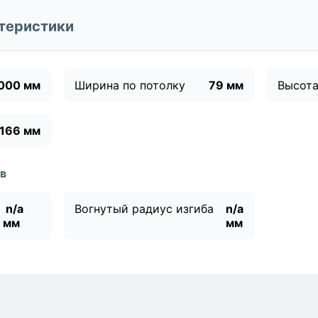
теристики
000 мм
Ширина по потолку
79 мм
Высота
166 мм
в
n/a
Вогнутый радиус изгиба
n/a
мм
мм