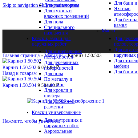
10:00 - 1
9:00
Для бани и
Для радиаторов
Skip to navigation
Skip to main content
Яхтные,
Для кухонь и
+7 (901) 585-20-91
атмосферо
влажных помещений
+7 (495) 142-95-96
Для бетона
Для пола
Проложить маршрут
камня
Специального
Масла
г. Коломна, ТК «СТРОЙЛЕНД»
назначения
ул. Октябрьская дом 88а Строение 3, Павильон 45
Краски, эмали для
Для дерев
наружных работ
полов, тер
Подробнее
Для внутр
Для минеральных
наружных 
Главная страница
»
Магазин
»
Карниз 1.50.503
поверхностей
Пн. – Вск:
Для столе
Для деревянных
9:00 - 1
9:00
мебели
Карниз 1.50.502
6 071,00
₽
поверхностей
Для бани и
Назад к товарам
Для пола
+7 (925) 428-80-87
По металлу и
Проложить маршрут
ржавчине
Карниз 1.50.504
9 534,00
₽
Для кровли и
шифера
Для дорожной
разметки
Краски универсальные
Для внутренних и
Нажмите, чтобы увеличить
наружных работ
Аэрозольные