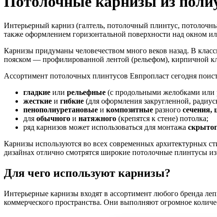
Потолочные карнизы из поли
Интерьерный карниз (галтель, потолочный плинтус, потолочн
также оформлением горизонтальной поверхности над окном или
Карнизы придуманы человечеством много веков назад. В класс
пояском — профилированной лентой (рельефом), кирпичной кл
Ассортимент потолочных плинтусов Евпропласт сегодня поист
гладкие
или
рельефные
(с продольными желобками или 
жесткие
и
гибкие
(для оформления закругленной, радиус
пенополиуретановые
и
композитные
разного
сечения,
для
обычного
и
натяжного
(крепятся к стене) потолка;
ряд карнизов может использоваться для монтажа
скрыто
Карнизы используются во всех современных архитектурных с
дизайнах отлично смотрятся широкие потолочные плинтусы из 
Для чего используют карнизы?
Интерьерные карнизы входят в ассортимент любого бренда леп
коммерческого пространства. Они выполняют огромное количес