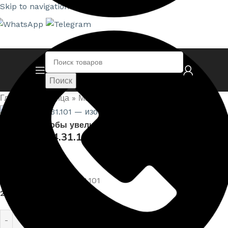
Skip to navigation
Skip to main content
Поиск
Главная страница
»
Магазин
»
Карниз — 4.31.101
Нажмите, чтобы увеличить
Карниз — 4.31.101
Артикул:
EUPL-P-4.31.101
20 562,00
₽