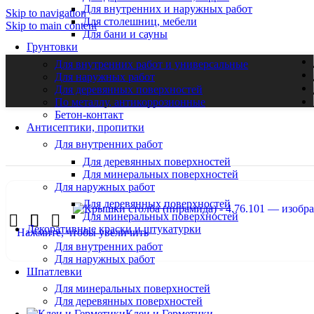
9
Для внутренних и наружных работ
Skip to navigation
Для столешниц, мебели
Skip to main content
м
Для бани и сауны
Грунтовки
Для внутренних работ и универсальные
Для наружных работ
г. Коломна, ТК «СТРОЙЛЕНД»
Пн. – В
Для деревянных поверхностей
Главная страница
»
Магазин
»
Крышки столба (пирамида) — 4.
ул. Октябрьская дом 88а Строение 3, Павильон 45
9:00 - 1
По металлу, антикоррозионные
Бетон-контакт
Подробнее
Антисептики, пропитки
8
Для внутренних работ
м
Для деревянных поверхностей
Для минеральных поверхностей
Для наружных работ
Для деревянных поверхностей
Для минеральных поверхностей
Декоративные краски и штукатурки
Нажмите, чтобы увеличить
Для внутренних работ
Для наружных работ
Шпатлевки
Для минеральных поверхностей
Для деревянных поверхностей
Клеи и Герметики