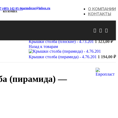
armdecor@inbox.ru
О КОМПАНИИ
7 (495) 142-95-96
КОЛОМНА
КОНТАКТЫ
Крышки столба (плоские) - 4.73.201
1 323,00
₽
Назад к товарам
Крышки столба (пирамида) - 4.76.201
1 194,00
₽
а (пирамида) —