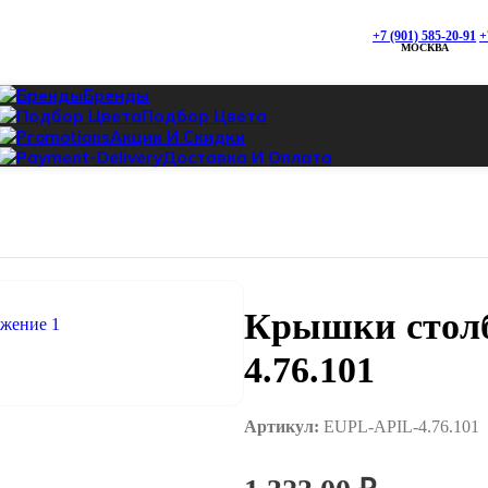
5-96
Проложить
+7 (901) 585-20-91
+
аршрут
МОСКВА
Бренды
Подбор Цвета
ск:
Акции И Скидки
76.101
9:00
Доставка И Оплата
+7 (925) 428-
0-87
Проложить
аршрут
Крышки столб
4.76.101
Артикул:
EUPL-APIL-4.76.101