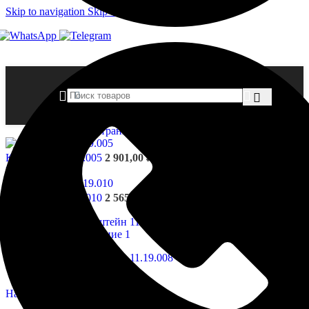
Skip to navigation
Skip to main content
Главная страница
»
Магазин
»
Кронштейн 11.19.008
Кронштейн 1.19.005
2 901,00
₽
Назад к товарам
Кронштейн 1.19.010
2 565,00
₽
Нажмите, чтобы увеличить