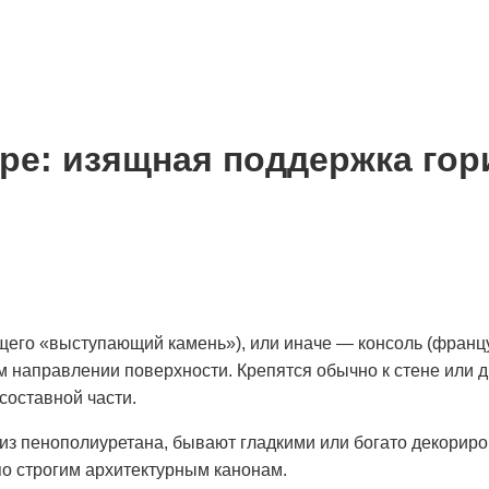
ре: изящная поддержка гор
щего «выступающий камень»), или иначе — консоль (францу
аправлении поверхности. Крепятся обычно к стене или дру
составной части.
з пенополиуретана, бывают гладкими или богато декорир
о строгим архитектурным канонам.