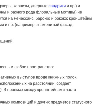
эркеры, карнизы, дверные
сандрики
и пр.) и
роны и разного рода флоральные мотивы) не
тся на Ренессанс, барокко и рококо: кронштейны
ми и пр. (например, знаменитый фасад
ещений.
ресным любое пространство:
ративных выступов вроде книжных полок.
асположенных на расстоянии, создает
лку). В проемах между кронштейнами часто
очных композиций и других предметов статусного