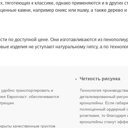
, тяготеющих к классике, однако применяются и в других 
ценные камни, например оникс или яшму, а также дерево и 
и по доступной цене. Они изготавливаются из пенополиур
овые изделия не уступают натуральному гипсу, а по технол
Четкость рисунка
 удобно транспортировать и
Технология производства
лея Европласт: обеспечивается
детализированный рисун
 трещин.
кронштейны. Если габари
полноценный ордерный с
розетками, то благодар
кронштейны станут эффе
крыты качественным грунтом