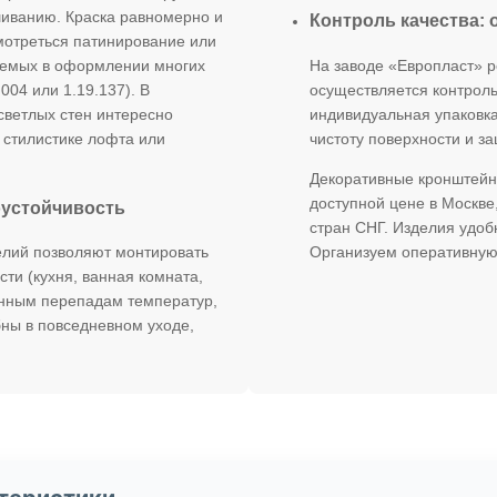
шиванию. Краска равномерно и
Контроль качества: 
мотреться патинирование или
зуемых в оформлении многих
На заводе «Европласт» р
004 или 1.19.137). В
осуществляется контроль
светлых стен интересно
индивидуальная упаковка
 стилистике лофта или
чистоту поверхности и за
Декоративные кронштейны
доступной цене в Москве
оустойчивость
стран СНГ. Изделия удоб
Организуем оперативную 
елий позволяют монтировать
и (кухня, ванная комната,
енным перепадам температур,
бны в повседневном уходе,