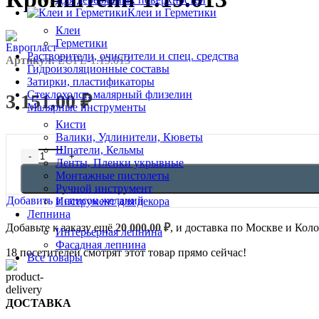
Клеи и Герметики
Клеи
Герметики
Растворители, очистители и спец. средства
Артикул:
EUPL-1.19.013
Гидроизоляционные составы
Затирки, пластификаторы
Стеклохолст, малярный флизелин
3 151,00
₽
Малярные инструменты
Кисти
Валики, Удлинители, Кюветы
Шпатели, Кельмы
Количество товара Кронштейн 1.19.013
Ленты, Пленки укрывные
Монтажные пистолеты
Ручной инструмент
Добавить в список желаний
Инструмент для декора
Лепнина
Добавьте к заказу ещё
20 000,00
₽
, и доставка по Москве и Кол
Интерьерная лепнина
Фасадная лепнина
18
посетителей смотрят этот товар прямо сейчас!
Все товары
ДОСТАВКА