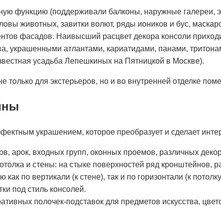
ную функцию (поддерживали балконы, наружные галереи, 
овы животных, завитки волют, ряды иоников и бус, маска
нтов фасадов. Наивысший расцвет декора консоли приходи
а, украшенными атлантами, кариатидами, панами, тритона
звестная усадьба Лепешкиных на Пятницкой в Москве).
 только для экстерьеров, но и во внутренней отделке пом
йны
фектным украшением, которое преобразует и сделает инте
в, арок, входных групп, оконных проемов, различных деко
толка и стены: на стыке поверхностей ряд кронштейнов, р
 как по вертикали (к стене), так и по горизонтали (к пото
ки под стиль консолей.
ративных полочек-подставок для предметов искусства, цвет