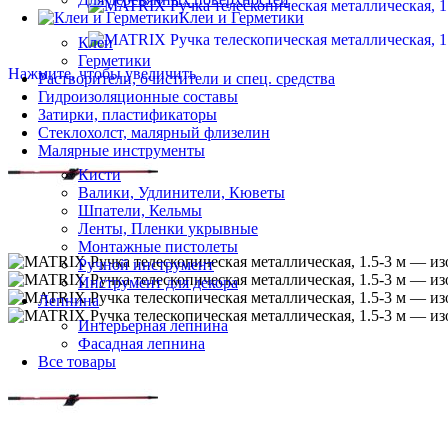
Клеи и Герметики
Клеи
Герметики
Нажмите, чтобы увеличить
Растворители, очистители и спец. средства
Гидроизоляционные составы
Затирки, пластификаторы
Стеклохолст, малярный флизелин
Малярные инструменты
Кисти
Валики, Удлинители, Кюветы
Шпатели, Кельмы
Ленты, Пленки укрывные
Монтажные пистолеты
Ручной инструмент
Инструмент для декора
Лепнина
Интерьерная лепнина
Фасадная лепнина
Все товары