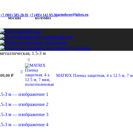
armdecor@inbox.ru
+7 (901) 585-20-91
+7 (495) 142-95-96
МОСКВА
КОЛОМНА
Бренды
Подбор Цвета
Акции И Скидки
Доставка И Оплата
еталлическая, 1.5-3 м
300,00
₽
MATRIX Пленка защитная, 4 х 12.5 м, 7 