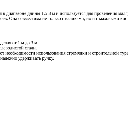
ся в диапазоне длины 1,5-3 м и используется для проведения м
боев. Она совместима не только с валиками, но и с маховыми ки
елах от 1 м до 3 м.
глеродистой стали.
 от необходимости использования стремянки и строительной тур
 надежно удерживать ручку.