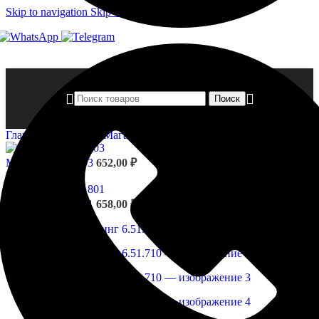
Skip to navigation
Skip to main content
Поиск
Главная страница
»
Магазин
»
Молдинг 6.51.710
Молдинг 6.51.703
652,00
₽
Назад к товарам
Молдинг 6.51.801
658,00
₽