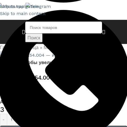
Skip to navigation
Skip to main content
Поиск
Поиск
Главная страница
»
Магазин
»
Наличник 1.54.004
Нажмите, чтобы увеличить
Наличник 1.54.004
Артикул:
EUPL-1.54.004
3 801,00
₽