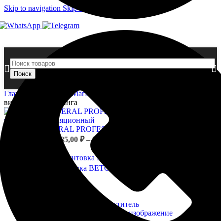
Skip to navigation
Skip to main content
Поиск
Главная страница
»
Магазин
»
NEOMID 640 Очиститель
винилового сайдинга
NEOMID MINERAL PROFESSIONAL Герметик тепловлаго-
Диапазон
изоляционный
285,00
₽
–
7 368,00
₽
цен:
Назад к товарам
285,00 ₽
–
NEOMID 790 Грунтовка BETONCONTACT PRIMER
421,00
₽
7
Диапазон
–
2 766,00
₽
368,00 ₽
цен:
421,00 ₽
–
2