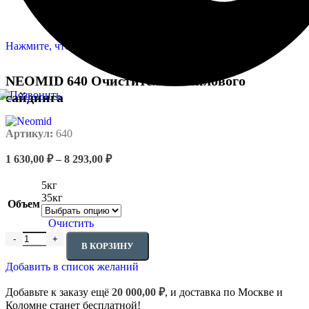
766,00 ₽
Нажмите, чтобы увеличить
NEOMID 640 Очиститель винилового
сайдинга
Артикул:
640
Диапазон
1 630,00
₽
–
8 293,00
₽
цен:
1
5кг
630,00 ₽
35кг
Объем
–
8
Очистить
293,00 ₽
Количество товара NEOMID 640 Очиститель винилового сайди
В КОРЗИНУ
Добавить в список желаний
Добавьте к заказу ещё
20 000,00
₽
, и доставка по Москве и
Коломне станет бесплатной!