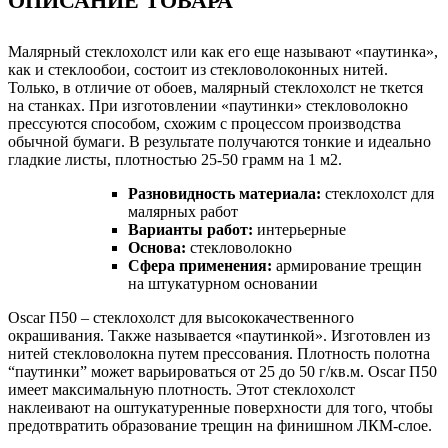
ОПИСАНИЕ ТОВАРА
Малярный стеклохолст или как его еще называют «паутинка»,
как и стеклообои, состоит из стекловолоконных нитей.
Только, в отличие от обоев, малярный стеклохолст не ткется
на станках. При изготовлении «паутинки» стекловолокно
прессуются способом, схожим с процессом производства
обычной бумаги. В результате получаются тонкие и идеально
гладкие листы, плотностью 25-50 грамм на 1 м2.
Разновидность материала:
стеклохолст для
малярных работ
Варианты работ:
интерьерные
Основа:
стекловолокно
Сфера применения:
армирование трещин
на штукатурном основании
Oscar П50 – стеклохолст для высококачественного
окрашивания. Также называется «паутинкой». Изготовлен из
нитей стекловолокна путем прессования. Плотность полотна
“паутинки” может варьироваться от 25 до 50 г/кв.м. Oscar П50
имеет максимальную плотность. Этот стеклохолст
наклеивают на оштукатуренные поверхности для того, чтобы
предотвратить образование трещин на финишном ЛКМ-слое.