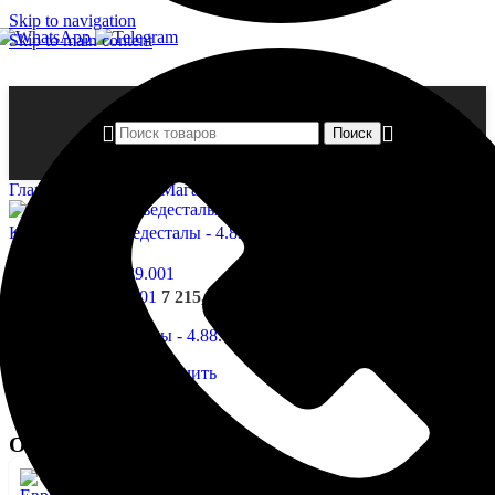
Skip to navigation
Skip to main content
Поиск
Главная страница
»
Магазин
»
Откосы — 4.88.001
Кронштейны-пьедесталы - 4.83.302
2 376,00
₽
Назад к товарам
Сандрики- 4.89.001
7 215,00
₽
Нажмите, чтобы увеличить
Откосы — 4.88.001